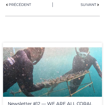
PRÉCÉDENT
SUIVANT
Page
Page
Page
Page
Page
Page
Page
Page
Page
Page
Page
Page
Newsletter #12 — WE ARE ALL CORAL