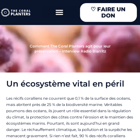
Aller
♡
FAIRE UN
au
DON
contenu
Comment The Coral Planters agit pour leur
préservation – Interview Radio Biarritz
Un écosystème vital en péril
Les récifs coralliens ne couvrent que 0,1 % de la surface des océans,
mais abritent près de 25 % de la biodiversité marine. Véritables
poumons des océans, ils jouent un rôle essentiel dans la régulation
du climat, la protection des côtes contre l’érosion et le maintien des
écosystèmes marins. Pourtant, ils sont aujourd’hui en grand
danger. Le réchauffement climatique, la pollution et la surpêche les
menacent gravement. Si rien n’est fait, 90 % des récifs coralliens