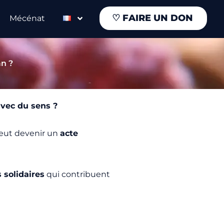
♡
FAIRE UN DON
Mécénat
an ?
avec du sens ?
peut devenir un
acte
 solidaires
qui contribuent