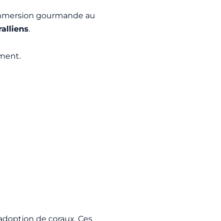
 immersion gourmande au
ralliens
.
ement.
d’adoption de coraux. Ces