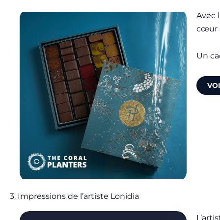
Avec l
cœur 
Un ca
VO
3. Impressions de l’artiste Lonidia
L’arti