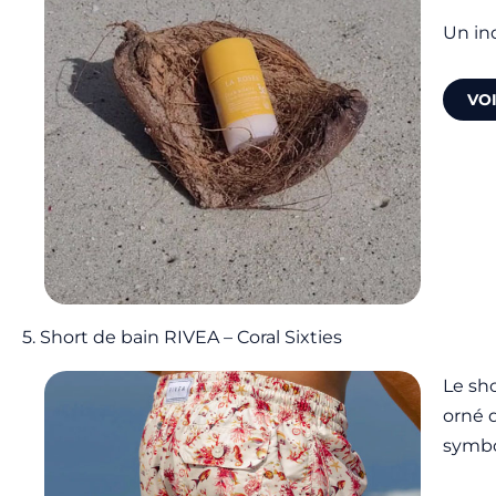
Un in
VO
5. Short de bain RIVEA – Coral Sixties
Le sh
orné 
symbol