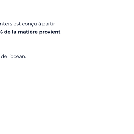
lanters est conçu à partir
% de la matière provient
de l’océan.