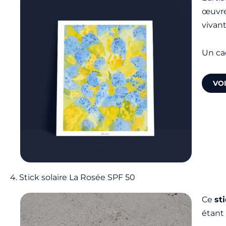
œuvre
vivant
Un ca
VOI
4. Stick solaire La Rosée SPF 50
Ce
st
étant