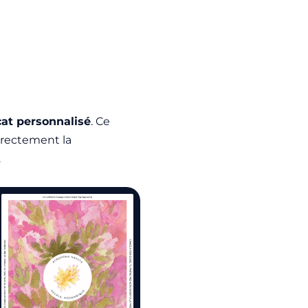
icat personnalisé
. Ce
irectement la
.