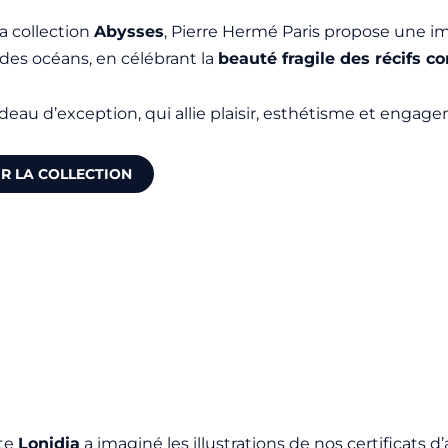
a collection
Abysses
, Pierre Hermé Paris propose une
des océans, en célébrant la
beauté fragile des récifs co
deau d’exception, qui allie plaisir, esthétisme et engag
IR LA COLLECTION
ste
Lonidia
a imaginé les illustrations de nos certificats 