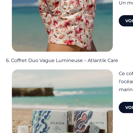
Un mo
VO
6. Coffret Duo Vague Lumineuse – Atlantik Care
Ce cof
l’océa
marin
VO