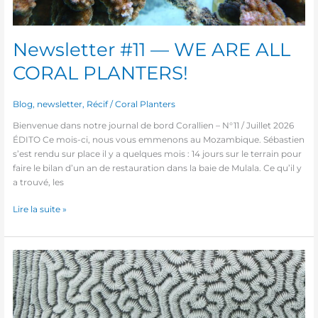
Newsletter #11 — WE ARE ALL
CORAL PLANTERS!
Blog
,
newsletter
,
Récif
/
Coral Planters
Bienvenue dans notre journal de bord Corallien – N°11 / Juillet 2026
ÉDITO Ce mois-ci, nous vous emmenons au Mozambique. Sébastien
s’est rendu sur place il y a quelques mois : 14 jours sur le terrain pour
faire le bilan d’un an de restauration dans la baie de Mulala. Ce qu’il y
a trouvé, les
Lire la suite »
Newsletter
#9
—
WE
ARE