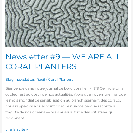
ALL
CORAL
PLANTERS
Newsletter #9 — WE ARE ALL
CORAL PLANTERS
Blog
,
newsletter
,
Récif
/
Coral Planters
Bienvenue dans notre journal de bord corallien – N°9 Ce mois-ci, la
couleur est au cœur de nos actualités. Alors que novembre marque
le mois mondial de sensibilisation au blanchissement des coraux,
nous rappelons à quel point chaque nuance perdue raconte la
fragilité de nos océans — mais aussi la force des initiatives qui
redonnent
Lire la suite »