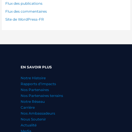
Flux des publications
Flux des commentaires
Site de WordPress-FR
EN SAVOIR PLUS
Notre Histoire
Rapports d’Impacts
Nos Partenaires
Nos Partenaires terrains
Notre Réseau
Carrière
Nos Ambassadeurs
Nous Soutenir
Actualité
Media