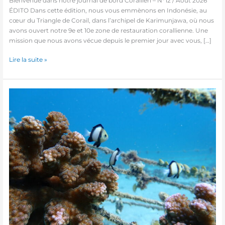
Bienvenue dans notre journal de bord Corallien – N°12 / Août 2026
ÉDITO Dans cette édition, nous vous emmènons en Indonésie, au
cœur du Triangle de Corail, dans l’archipel de Karimunjawa, où nous
avons ouvert notre 9e et 10e zone de restauration corallienne. Une
mission que nous avons vécue depuis le premier jour avec vous, […]
Lire la suite »
Newsletter
#11
—
WE
ARE
ALL
CORAL
PLANTERS!