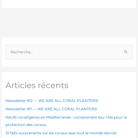
R
e
c
h
e
Articles récents
r
c
Newsletter #12 — WE ARE ALL CORAL PLANTERS!
h
Newsletter #11 — WE ARE ALL CORAL PLANTERS!
e
Récifs coralligènes en Méditerranée : comprendre leur rôle pour la
r
protection des coraux
10 faits surprenants sur les coraux que tout le monde devrait
: