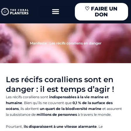
Aller
♡
FAIRE UN
au
DON
contenu
Manifeste : Les récifs coralliens en danger
Les récifs coralliens sont en
danger : il est temps d’agir !
Les récifs coralliens sont
indispensables à la vie marine et
humaine
. Bien qu’ils ne couvrent que
0,1 % de la surface des
océans
, ils abritent
un quart de la biodiversité marine
et assurent
la subsistance de
millions de personnes
à travers le monde.
Pourtant,
ils disparaissent à une vitesse alarmante
. Le