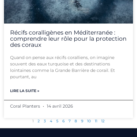
Récifs coralligènes en Méditerranée :
comprendre leur rôle pour la protection
des coraux
Quand on pense aux récifs coralliens, on imagine
souvent des eaux turquoise et des destinations
lointaines comme la Grande Barrière de corail. Et
pourtant, au
LIRE LA SUITE »
Coral Planters
14 avril 2026
1
2
3
4
5
6
7
8
9
10
11
12