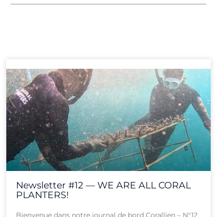
Page
Page
Page
Page
Page
Page
Page
Page
Page
Page
Page
Page
Newsletter #12 — WE ARE ALL CORAL
PLANTERS!
Bienvenue dans notre journal de bord Corallien – N°12