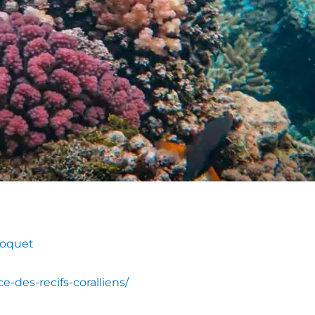
rroquet
-des-recifs-coralliens/