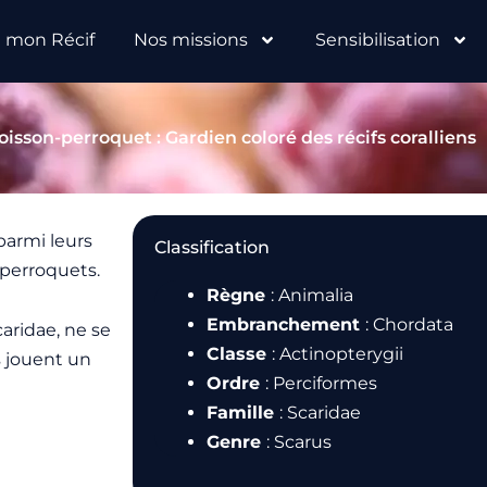
e mon Récif
Nos missions
Sensibilisation
oisson-perroquet : Gardien coloré des récifs coralliens
 parmi leurs
Classification
-perroquets.
Règne
: Animalia
Embranchement
: Chordata
aridae, ne se
Classe
: Actinopterygii
s jouent un
Ordre
: Perciformes
Famille
: Scaridae
Genre
: Scarus