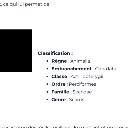
, ce qui lui permet de
Classification :
Règne
: Animalia
Embranchement
: Chordata
Classe
: Actinopterygii
Ordre
: Perciformes
Famille
: Scaridae
Genre
: Scarus
osystème des récifs coralliens. En grattant et en broyant 