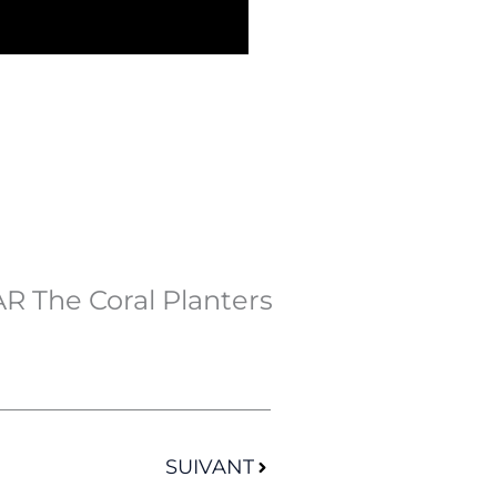
R The Coral Planters
Suivant
SUIVANT