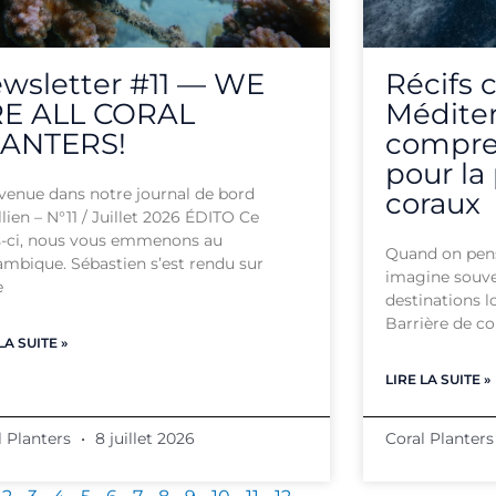
wsletter #11 — WE
Récifs 
E ALL CORAL
Méditer
ANTERS!
compren
pour la
venue dans notre journal de bord
coraux
lien – N°11 / Juillet 2026 ÉDITO Ce
-ci, nous vous emmenons au
Quand on pense
mbique. Sébastien s’est rendu sur
imagine souve
e
destinations 
Barrière de cor
LA SUITE »
LIRE LA SUITE »
l Planters
8 juillet 2026
Coral Planter