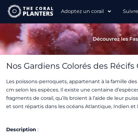
Aller
Adoptez un corail
Suivr
au
contenu
Découvrez les Fasc
Nos Gardiens Colorés des Récifs 
Les poissons-perroquets, appartenant à la famille des
cm selon les espèces. Il existe une centaine d’espèc
fragments de corail, qu’ils broient à l’aide de leur pui
et sont répartis dans les océans Atlantique, Indien et
Description
: