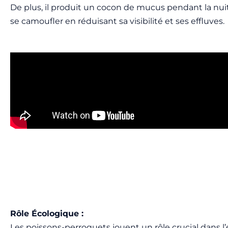
De plus, il produit un cocon de mucus pendant la nuit
se camoufler en réduisant sa visibilité et ses effluves.
Rôle Écologique :
Les poissons-perroquets jouent un rôle crucial dans l’éc