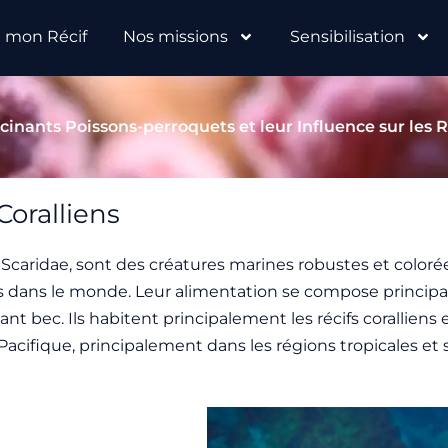
e mon Récif
Nos missions
Sensibilisation
inants Poissons-perroquets et leur Influence sur les R
Coralliens
 Scaridae, sont des créatures marines robustes et coloré
es dans le monde. Leur alimentation se compose princip
ssant bec. Ils habitent principalement les récifs corallien
 Pacifique, principalement dans les régions tropicales et