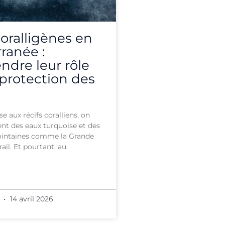
coralligènes en
ranée :
dre leur rôle
 protection des
 aux récifs coralliens, on
nt des eaux turquoise et des
lointaines comme la Grande
ail. Et pourtant, au
s
14 avril 2026