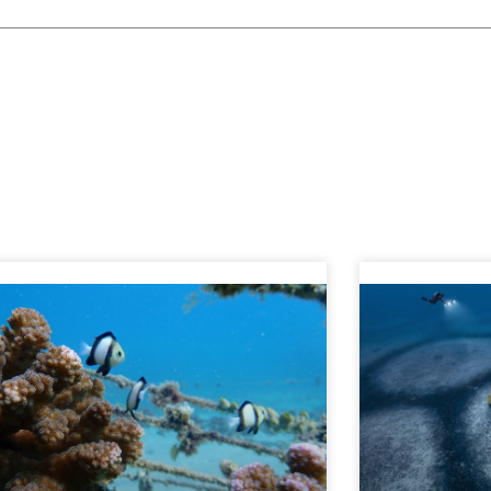
age
Page
Page
Page
Page
Page
Page
Page
Page
Page
Page
Page