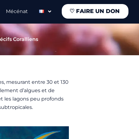
♡
FAIRE UN DON
Mécénat
écifs Coralliens
es, mesurant entre 30 et 130
alement d’algues et de
s et les lagons peu profonds
 subtropicales.