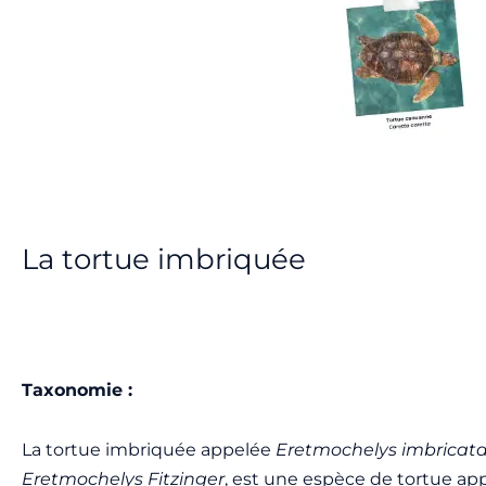
La tortue imbriquée
Taxonomie :
La tortue imbriquée appelée
Eretmochelys imbricat
Eretmochelys Fitzinger
, est une espèce de tortue app