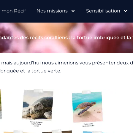
e mon Récif
Nos missions
Sensibilisation
dantes des récifs coralliens : la tortue imbriquée et la
, mais aujourd’hui nous aimerions vous présenter deux 
mbriquée et la tortue verte.