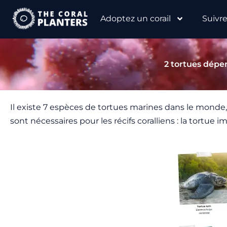
Aller
Adoptez un corail
Suivr
au
contenu
2 tortues dépen
Il existe 7 espèces de tortues marines dans le monde
sont nécessaires pour les récifs coralliens : la tortue i