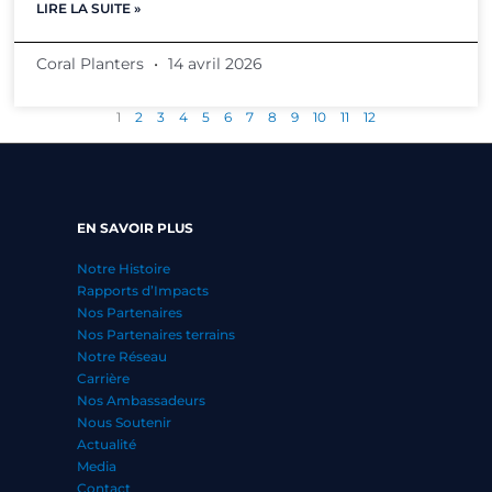
LIRE LA SUITE »
Coral Planters
14 avril 2026
1
2
3
4
5
6
7
8
9
10
11
12
EN SAVOIR PLUS
Notre Histoire
Rapports d’Impacts
Nos Partenaires
Nos Partenaires terrains
Notre Réseau
Carrière
Nos Ambassadeurs
Nous Soutenir
Actualité
Media
Contact