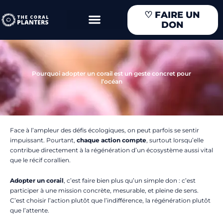
Aller
♡
FAIRE UN
au
DON
contenu
Pourquoi adopter un corail est un geste concret pour
l’océan
Face à l’ampleur des défis écologiques, on peut parfois se sentir
impuissant. Pourtant,
chaque action compte
, surtout lorsqu’elle
contribue directement à la régénération d’un écosystème aussi vital
que le récif corallien.
Adopter un corail
, c’est faire bien plus qu’un simple don : c’est
participer à une mission concrète, mesurable, et pleine de sens.
C’est choisir l’action plutôt que l’indifférence, la régénération plutôt
que l’attente.