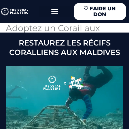
Aller
♡
FAIRE UN
au
DON
contenu
Adoptez un Corail aux
Maldives
RESTAUREZ LES RÉCIFS
CORALLIENS AUX MALDIVES