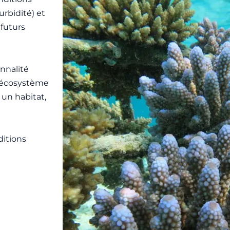
urbidité) et
 futurs
nnalité
l’écosystème
 un habitat,
ditions