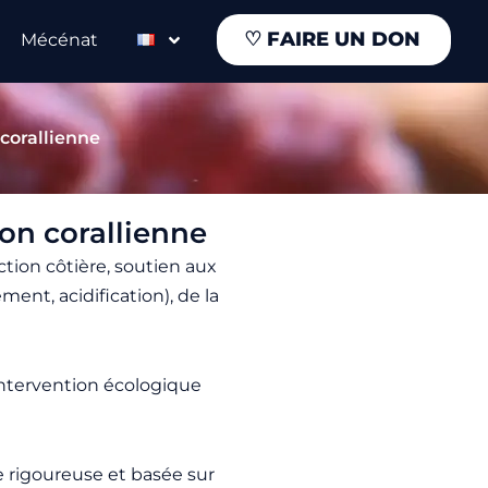
♡
FAIRE UN DON
Mécénat
 corallienne
ion corallienne
ction côtière, soutien aux
nt, acidification), de la
 intervention écologique
e rigoureuse et basée sur