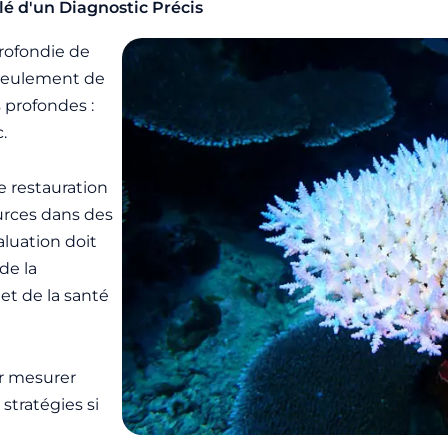
 Clé d'un Diagnostic Précis
rofondie de
s seulement de
s profondes :
.
e restauration
ources dans des
aluation doit
de la
et de la santé
ur mesurer
 stratégies si