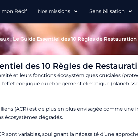
e mon Récif
Nos missions
Sensibilisation
aux : Le Guide Essentiel des 10 Règles de Restauration
entiel des 10 Règles de Restaurat
iversité et leurs fonctions écosystémiques cruciales (prote
 l’effet conjugué du changement climatique (blanchisseme
oralliens (ACR) est de plus en plus envisagée comme une
 ces écosystèmes dégradés.
ACR sont variables, soulignant la nécessité d’une approch