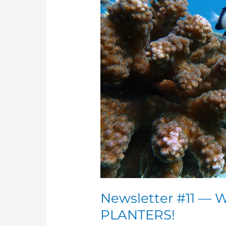
ARE
ALL
CORAL
PLANTERS!
Newsletter #11 —
PLANTERS!