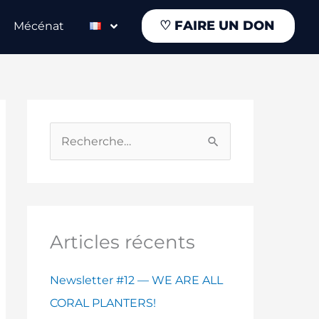
♡
FAIRE UN DON
Mécénat
R
e
c
h
e
Articles récents
r
Newsletter #12 — WE ARE ALL
c
CORAL PLANTERS!
h