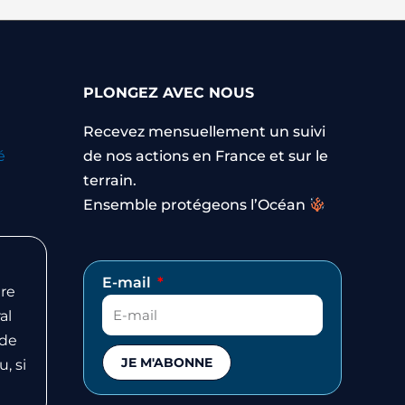
PLONGEZ AVEC NOUS
Recevez mensuellement un suivi
é
de nos actions en France et sur le
terrain.
Ensemble protégeons l’Océan
E-mail
re
al
 de
JE M'ABONNE
, si