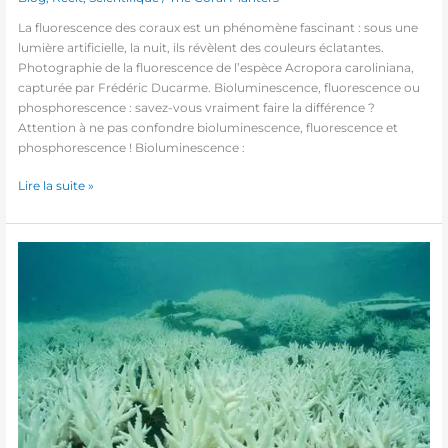
La fluorescence des coraux est un phénomène fascinant : sous une
lumière artificielle, la nuit, ils révèlent des couleurs éclatantes.
Photographie de la fluorescence de l’espèce Acropora caroliniana,
capturée par Frédéric Ducarme. Bioluminescence, fluorescence ou
phosphorescence : savez-vous vraiment faire la différence ?
Attention à ne pas confondre bioluminescence, fluorescence et
phosphorescence ! Bioluminescence :
Lire la suite »
Qu’est-
ce
que
le
blanchissement
des
coraux
?