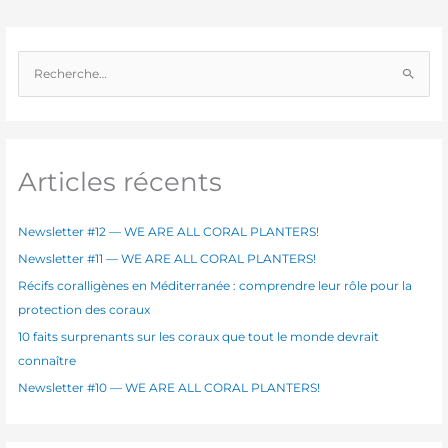
R
e
c
h
e
Articles récents
r
c
Newsletter #12 — WE ARE ALL CORAL PLANTERS!
h
Newsletter #11 — WE ARE ALL CORAL PLANTERS!
e
Récifs coralligènes en Méditerranée : comprendre leur rôle pour la
r
protection des coraux
10 faits surprenants sur les coraux que tout le monde devrait
:
connaître
Newsletter #10 — WE ARE ALL CORAL PLANTERS!