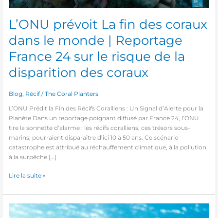
Reportage
France
L’ONU prévoit La fin des coraux
24
sur
dans le monde | Reportage
le
risque
France 24 sur le risque de la
de
disparition des coraux
la
disparition
des
Blog
,
Récif
/
The Coral Planters
coraux
L’ONU Prédit la Fin des Récifs Coralliens : Un Signal d’Alerte pour la
Planète Dans un reportage poignant diffusé par France 24, l’ONU
tire la sonnette d’alarme : les récifs coralliens, ces trésors sous-
marins, pourraient disparaître d’ici 10 à 50 ans. Ce scénario
catastrophe est attribué au réchauffement climatique, à la pollution,
à la surpêche […]
Lire la suite »
Poisson-
perroquet