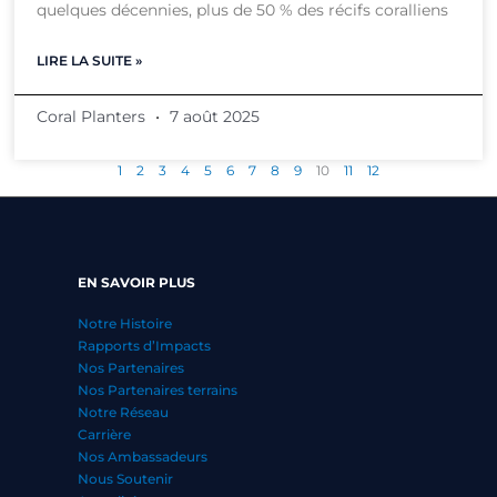
quelques décennies, plus de 50 % des récifs coralliens
LIRE LA SUITE »
Coral Planters
7 août 2025
1
2
3
4
5
6
7
8
9
10
11
12
EN SAVOIR PLUS
Notre Histoire
Rapports d’Impacts
Nos Partenaires
Nos Partenaires terrains
Notre Réseau
Carrière
Nos Ambassadeurs
Nous Soutenir