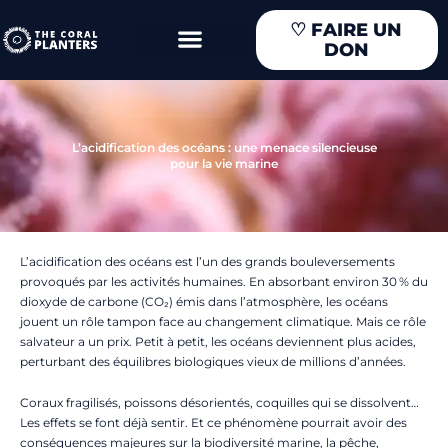
Aller
♡
FAIRE UN
au
DON
contenu
L’acidification des océans : une menace silencieuse
pour la vie marine
L’acidification des océans est l’un des grands bouleversements
provoqués par les activités humaines. En absorbant environ 30 % du
dioxyde de carbone (CO₂) émis dans l’atmosphère, les océans
jouent un rôle tampon face au changement climatique. Mais ce rôle
salvateur a un prix. Petit à petit, les océans deviennent plus acides,
perturbant des équilibres biologiques vieux de millions d’années.
Coraux fragilisés, poissons désorientés, coquilles qui se dissolvent…
Les effets se font déjà sentir. Et ce phénomène pourrait avoir des
conséquences majeures sur la biodiversité marine, la pêche,