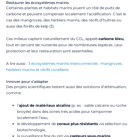
Restaurer les écosystèmes marins
Certaines plantes et habitats marins jouent un rôle de puits de
carbone et peuvent compenser localement l’acidification. C’est le
cas des mangroves, des herbiers marins, des récifs d’huîtres ou
aussi des forêts de kelp (3).
Ces milieux captent naturellement du CO₂, appelé
carbone bleu
,
tout en servant de nurseries pour de nombreuses espèces. Leur
protection et leur restauration sont essentielles.
A lire aussi :
3 écosystèmes marins interconnectés : mangroves,
herbiers marins et récifs coralliens
Innover pour s’adapter
Des projets scientifiques testent aussi des solutions d’atténuation,
comme :
l’
ajout de matériaux alcalins
(p. ex. : sable calcaire ou roche
broyée) dans des zones très acides pour tamponner
localement l’eau,
le développement de
coraux plus résistants
via sélection ou
biotechnologie,
la surveillance fine du pH via
capteurs sous-marins