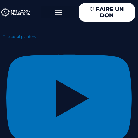
Aller
♡
FAIRE UN
au
DON
contenu
The coral planters