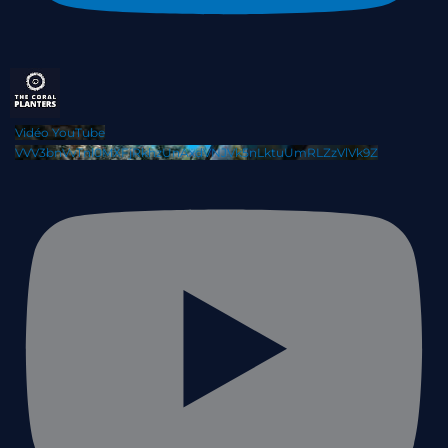
Vidéo YouTube
VVV3bnVvTnl0MXFjRkhzUnAxdVNJVk5nLktuUmRLZzVlVk9Z