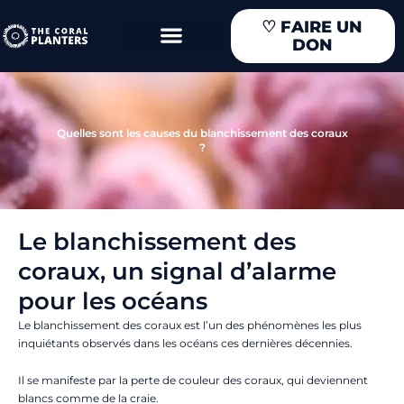
Aller
♡
FAIRE UN
au
DON
contenu
Quelles sont les causes du blanchissement des coraux
?
Le blanchissement des
coraux, un signal d’alarme
pour les océans
Le blanchissement des coraux est l’un des phénomènes les plus
inquiétants observés dans les océans ces dernières décennies.
Il se manifeste par la perte de couleur des coraux, qui deviennent
blancs comme de la craie.