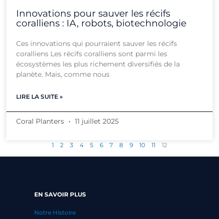
Innovations pour sauver les récifs
coralliens : IA, robots, biotechnologie
Ces innovations qui pourraient sauver les récifs
coralliens Les récifs coralliens sont parmi les
écosystèmes les plus richement diversifiés de la
planète. Mais, comme nous
LIRE LA SUITE »
Coral Planters
11 juillet 2025
1
2
3
4
5
6
7
8
9
10
11
12
EN SAVOIR PLUS
Notre Histoire