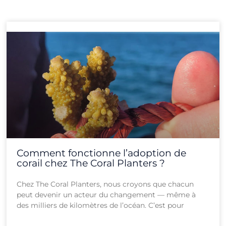
Page
Page
Page
Page
Page
Page
Page
Page
Page
Page
Page
Page
Comment fonctionne l’adoption de
corail chez The Coral Planters ?
Chez The Coral Planters, nous croyons que chacun
peut devenir un acteur du changement — même à
des milliers de kilomètres de l’océan. C’est pour