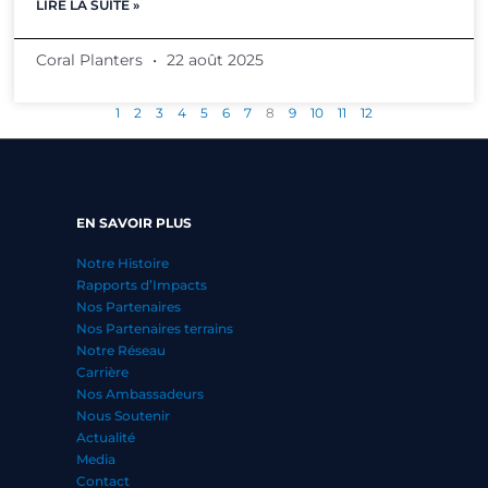
LIRE LA SUITE »
Coral Planters
22 août 2025
1
2
3
4
5
6
7
8
9
10
11
12
EN SAVOIR PLUS
Notre Histoire
Rapports d’Impacts
Nos Partenaires
Nos Partenaires terrains
Notre Réseau
Carrière
Nos Ambassadeurs
Nous Soutenir
Actualité
Media
Contact