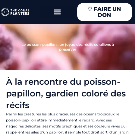
Aller
♡
FAIRE UN
au
DON
contenu
Le poisson-papillon : un joyau des récifs coralliens à
préserver
À la rencontre du poisson-
papillon, gardien coloré des
récifs
Parmi les créatures les plus gracieuses des océans tropicaux, le
poisson-papillon attire immédiatement le regard. Avec ses
nageoires délicates, ses motifs graphiques et ses couleurs vives qui
rappellent les ailes d’un papillon, il semble tout droit sorti d’un jardin