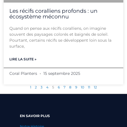
Les récifs coralliens profonds : un
écosystème méconnu
Quand on pense aux récifs coralliens, on imagine
souvent des paysages colorés et baignés de soleil.
Pourtant, certains récifs se développent loin sous la
surface,
LIRE LA SUITE »
Coral Planters
15 septembre 2025
1
2
3
4
5
6
7
8
9
10
11
12
EN SAVOIR PLUS
Notre Histoire