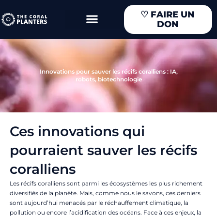
Aller
♡
FAIRE UN
au
DON
contenu
Innovations pour sauver les récifs coralliens : IA,
robots, biotechnologie
Ces innovations qui
pourraient sauver les récifs
coralliens
Les récifs coralliens sont parmi les écosystèmes les plus richement
diversifiés de la planète. Mais, comme nous le savons, ces derniers
sont aujourd’hui menacés par le réchauffement climatique, la
pollution ou encore l’acidification des océans. Face à ces enjeux, la