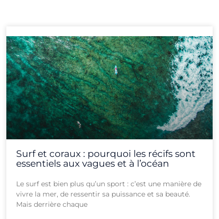
Page
Page
Page
Page
Page
Page
Page
Page
Page
Page
Page
Page
Surf et coraux : pourquoi les récifs sont
essentiels aux vagues et à l’océan
Le surf est bien plus qu’un sport : c’est une manière de
vivre la mer, de ressentir sa puissance et sa beauté.
Mais derrière chaque