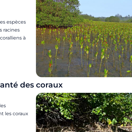
ses espèces
s racines
coralliens à
santé des coraux
les
t les coraux