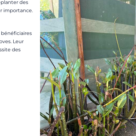
eplanter des
r importance.
 bénéficiaires
oves. Leur
ssite des