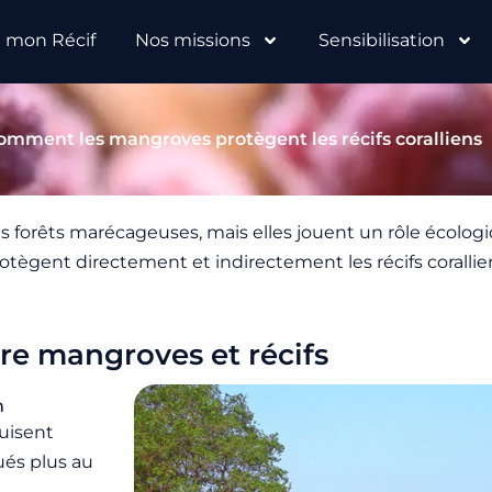
e mon Récif
Nos missions
Sensibilisation
omment les mangroves protègent les récifs coralliens
orêts marécageuses, mais elles jouent un rôle écologi
protègent directement et indirectement les récifs corallie
re mangroves et récifs
n
duisent
tués plus au