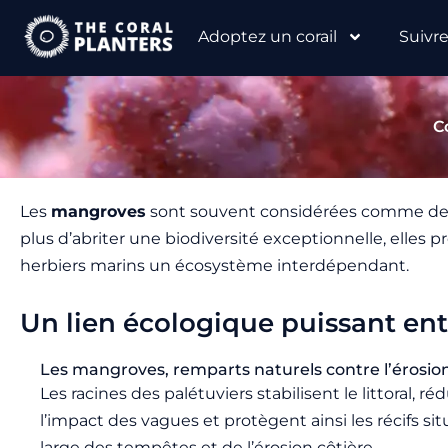
Aller
Adoptez un corail
Suivr
au
contenu
C
Les
mangroves
sont souvent considérées comme des f
plus d’abriter une biodiversité exceptionnelle, elles 
herbiers marins un écosystème interdépendant.
Un lien écologique puissant ent
Les mangroves, remparts naturels contre l’érosio
Les racines des palétuviers stabilisent le littoral, ré
l’impact des vagues et protègent ainsi les récifs si
large des tempêtes et de l’érosion côtière.