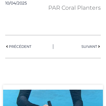
10/04/2025
PAR Coral Planters
Précédent
Suiv
PRÉCÉDENT
SUIVANT
Page
Page
Page
Page
Page
Page
Page
Page
Page
Page
Page
Page