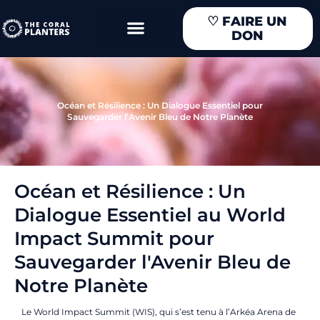
Aller
♡
FAIRE UN
au
DON
contenu
Océan et Résilience : Un Dialogue Essentiel pour
Sauvegarder l’Avenir Bleu de Notre Planète
Océan et Résilience : Un
Dialogue Essentiel au World
Impact Summit pour
Sauvegarder l'Avenir Bleu de
Notre Planète
Le World Impact Summit (WIS), qui s’est tenu à l’Arkéa Arena de