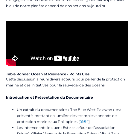
bleu de notre planète dépend de nos actions aujourd’hui.
Table Ronde : Océan et Résilience - Points Clés
Cette discussion a réuni divers acteurs pour parler de la protection
marine et des initiatives pour la sauvegarde des océans.
Introduction et Présentation du Documentaire
Un extrait du documentaire « The Blue West Palawan » est
présenté, mettant en lumière des exemples concrets de
protection marine aux Philippines [
01:54
].
Les intervenants incluent Estelle Lefbur de l’association
Spiraré, Olivier Venden de la Fondation Prince Albert 2 de