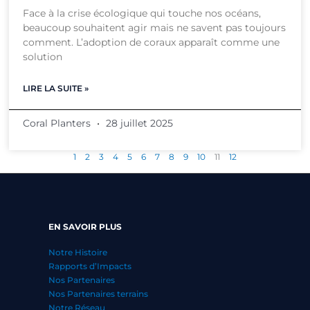
Face à la crise écologique qui touche nos océans,
beaucoup souhaitent agir mais ne savent pas toujours
comment. L’adoption de coraux apparaît comme une
solution
LIRE LA SUITE »
Coral Planters
28 juillet 2025
1
2
3
4
5
6
7
8
9
10
11
12
EN SAVOIR PLUS
Notre Histoire
Rapports d’Impacts
Nos Partenaires
Nos Partenaires terrains
Notre Réseau