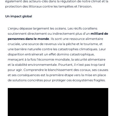
également des acteurs-clés dans la régulation de notre climat et la
protection des littoraux contre les tempêtes et l’érosion.
Un impact global
L’enjeu dépasse largement les océans. Les récifs coralliens
soutiennent directement ou indirectement plus d’un
milliard de
personnes dans le monde
. Ils sont une ressource alimentaire
cruciale, une source de revenus via la pêche et le tourisme, et
une barrière naturelle contre les catastrophes climatiques. Leur
disparition entraînerait un effet domino catastrophique,
menaçant à la fois l’économie mondiale, la sécurité alimentaire
et la stabilité environnementale. Pourtant, il n’est pas trop tard
pour agir. Comprendre le blanchissement des coraux, ses causes
et ses conséquences est la première étape vers la mise en place
de solutions concrètes pour protéger ces écosystèmes fragiles.