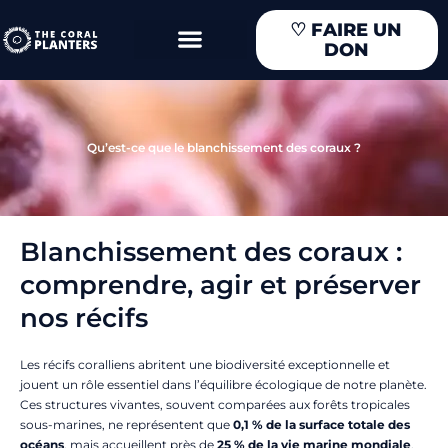
Aller
♡
FAIRE UN
au
DON
contenu
Qu’est-ce que le blanchissement des coraux ?
Blanchissement des coraux :
comprendre, agir et préserver
nos récifs
Les récifs coralliens abritent une biodiversité exceptionnelle et
jouent un rôle essentiel dans l’équilibre écologique de notre planète.
Ces structures vivantes, souvent comparées aux forêts tropicales
sous-marines, ne représentent que
0,1 % de la surface totale des
océans
, mais accueillent près de
25 % de la vie marine mondiale
.