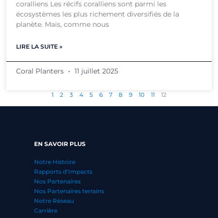
coralliens Les récifs coralliens sont parmi les
écosystèmes les plus richement diversifiés de la
planète. Mais, comme nous
LIRE LA SUITE »
Coral Planters
11 juillet 2025
1
2
3
4
5
6
7
8
9
10
11
12
EN SAVOIR PLUS
Notre Histoire
Rapports d’Impacts
Nos Partenaires
Nos Partenaires terrains
Notre Réseau
Carrière