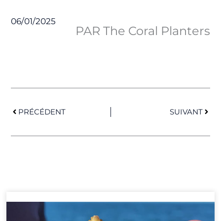
06/01/2025
PAR The Coral Planters
Précédent
Suiv
PRÉCÉDENT
SUIVANT
Page
Page
Page
Page
Page
Page
Page
Page
Page
Page
Page
Page