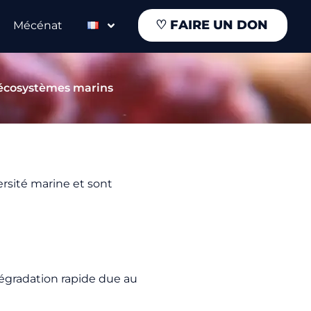
♡
FAIRE UN DON
Mécénat
 écosystèmes marins
versité marine et sont
égradation rapide due au