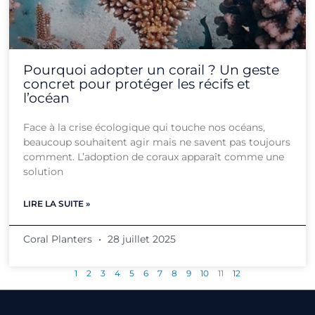
Pourquoi adopter un corail ? Un geste
concret pour protéger les récifs et
l’océan
Face à la crise écologique qui touche nos océans,
beaucoup souhaitent agir mais ne savent pas toujours
comment. L’adoption de coraux apparaît comme une
solution
LIRE LA SUITE »
Coral Planters
28 juillet 2025
1
2
3
4
5
6
7
8
9
10
11
12