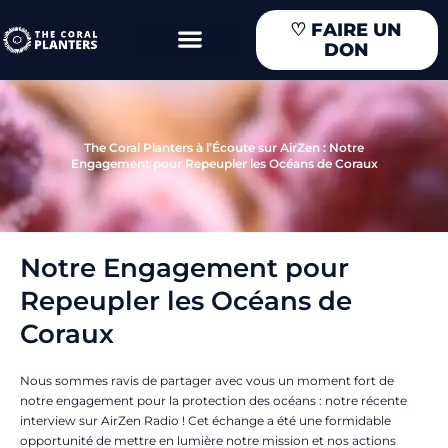
Aller
♡
FAIRE UN
au
DON
contenu
The Coral Planters à l’Écoute sur AirZen : Notre
Engagement pour Repeupler les Océans de Coraux
Notre Engagement pour
Repeupler les Océans de
Coraux
Nous sommes ravis de partager avec vous un moment fort de
notre engagement pour la protection des océans : notre récente
interview sur AirZen Radio ! Cet échange a été une formidable
opportunité de mettre en lumière notre mission et nos actions