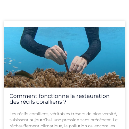
Page
Page
Page
Page
Page
Page
Page
Page
Page
Page
Page
Page
Comment fonctionne la restauration
des récifs coralliens ?
Les récifs coralliens, véritables trésors de biodiversité,
subissent aujourd’hui une pression sans précédent. Le
réchauffement climatique, la pollution ou encore les