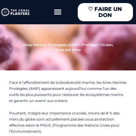
Aller
♡
FAIRE UN
au
DON
contenu
Aires Marines Protégées (AMP) : Protéger l’Océan,
zone par zone
Face à l’effondrement de la biodiversité marine, les Aires Marines
Protégées (AMP) apparaissent aujourd’hui comme l’un des
outils les plus puissants pour restaurer les écosystèmes marins
et garantir un avenir aux océans.
Pourtant, malgré leur importance cruciale, moins de 8 % des
mers du globe sont actuellement placées sous protection
effective selon le PNUE (
Programme des Nations Unies pour
l’Environnement)
.