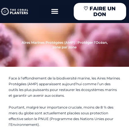
Aller
♡
FAIRE UN
au
DON
contenu
Aires Marines Protégées (AMP) : Protéger l’Océan,
zone par zone
Face à l’effondrement de la biodiversité marine, les Aires Marines
Protégées (AMP) apparaissent aujourd’hui comme l’un des
outils les plus puissants pour restaurer les écosystèmes marins
et garantir un avenir aux océans.
Pourtant, malgré leur importance cruciale, moins de 8 % des
mers du globe sont actuellement placées sous protection
effective selon le PNUE (
Programme des Nations Unies pour
l’Environnement)
.