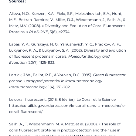
Sources :
Alieva, N.O., Konzen, K.A., Field, S.F., Meleshkevitch, E.A., Hunt,
M.E., Beltran-Ramirez, V., Miller, D.J., Wiedenmann, J., Salih, A., &
Matz, M.V. (2008). « Diversity and Evolution of Coral Fluorescent
Proteins. »
PLoS ONE
, 3(8), e2734.
Labas, Y. A., Gurskaya, N. G., Yanushevich, Y. G., Fradkov, A. F.,
Lukyanov, K. A., & Lukyanov, S. A. (2002). Diversity and evolution
of fluorescent proteins in corals.
Molecular Biology and
Evolution
, 20(7), 1125-1133.
Larrick, J.W., Balint, R.F., & Youvan, D.C. (1995).
Green fluorescent
protein: untapped potential in immunotechnology
.
Immunotechnology
, 1(4), 271-282.
Le corail fluorescent. (2015, 8 février). Le Corail et la Science.
https://corailblog.wordpress.com/le-corail-dans-la-medecine/le-
corail-fluorescent/
Salih, A., T. Wiedenmann, M. V. Matz, et al. (2000). « The role of
coral fluorescent proteins in photoprotection and their use in