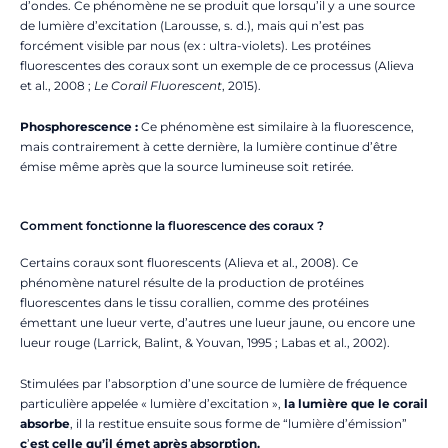
d’ondes. Ce phénomène ne se produit que lorsqu’il y a une source
de lumière d’excitation (Larousse, s. d.), mais qui n’est pas
forcément visible par nous (ex : ultra-violets). Les protéines
fluorescentes des coraux sont un exemple de ce processus (Alieva
et al., 2008 ;
Le Corail Fluorescent
, 2015).
Phosphorescence :
Ce phénomène est similaire à la fluorescence,
mais contrairement à cette dernière, la lumière continue d’être
émise même après que la source lumineuse soit retirée.
Comment fonctionne la fluorescence des coraux ?
Certains coraux sont fluorescents (Alieva et al., 2008). Ce
phénomène naturel résulte de la production de protéines
fluorescentes dans le tissu corallien, comme des protéines
émettant une lueur verte, d’autres une lueur jaune, ou encore une
lueur rouge (Larrick, Balint, & Youvan, 1995 ; Labas et al., 2002).
Stimulées par l’absorption d’une source de lumière de fréquence
particulière appelée « lumière d’excitation »,
la lumière que le corail
absorbe
, il la restitue ensuite sous forme de “lumière d’émission”
c
’
est celle qu’il émet après absorption.