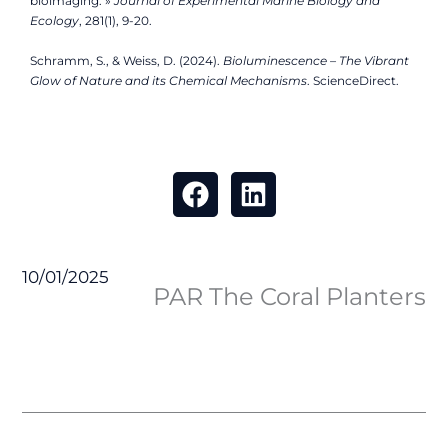
bioimaging. »
Journal of Experimental Marine Biology and
Ecology
, 281(1), 9-20.
Schramm, S., & Weiss, D. (2024).
Bioluminescence – The Vibrant
Glow of Nature and its Chemical Mechanisms
. ScienceDirect.
10/01/2025
PAR The Coral Planters
Précédent
Suiv