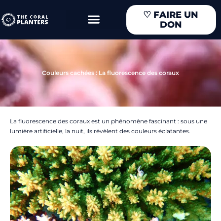
Aller
♡
FAIRE UN
au
DON
contenu
Couleurs cachées : La fluorescence des coraux
La fluorescence des coraux est un phénomène fascinant : sous une
lumière artificielle, la nuit, ils révèlent des couleurs éclatantes.