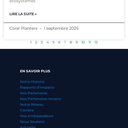
écosystèmes
LIRE LA SUITE »
Coral Planters
1 septembre 2025
1
2
3
4
5
6
7
8
9
10
11
12
EN SAVOIR PLUS
Notre Histoire
Rapports d’Impacts
Nos Partenaires
Nos Partenaires terrains
Notre Réseau
Carrière
Nos Ambassadeurs
Nous Soutenir
Actualité