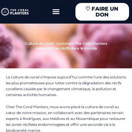
Aller
♡
FAIRE UN
au
DON
contenu
Culture de corail : comment The Coral Planters
restaurent les récifs dans le monde
La culture de corail s’impose aujourd’hui comme l’une des solutions
les plus prometteuses pour lutter contre la dégradation des récifs
coralliens causée par le changement climatique, la pollution et
certaines activités humaines.
Chez The Coral Planters, nous avons placé la culture de corail au
cœur de notre mission, en collaborant avec des partenaires terrain
experts à Rodrigues, aux Maldives et au Mozambique pour restaurer
les zones récifales endommagées et offrir une seconde vie à la
biodiversité marine.