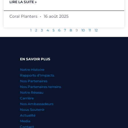
LIRE LA SUITE »
Coral Planters
16 août 2025
1
2
3
4
5
6
7
8
9
10
11
12
EN SAVOIR PLUS
Notre Histoire
Rapports d’Impacts
Nos Partenaires
Nos Partenaires terrains
Notre Réseau
Carrière
Nos Ambassadeurs
Nous Soutenir
Actualité
Media
Contact