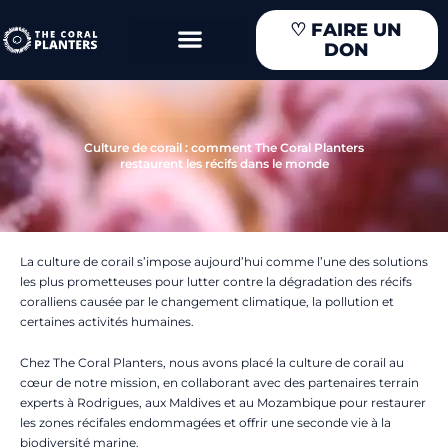
Aller
♡
FAIRE UN
au
DON
contenu
Culture de corail : comment The Coral Planters
restaurent les récifs dans le monde
La culture de corail s’impose aujourd’hui comme l’une des solutions
les plus prometteuses pour lutter contre la dégradation des récifs
coralliens causée par le changement climatique, la pollution et
certaines activités humaines.
Chez The Coral Planters, nous avons placé la culture de corail au
cœur de notre mission, en collaborant avec des partenaires terrain
experts à Rodrigues, aux Maldives et au Mozambique pour restaurer
les zones récifales endommagées et offrir une seconde vie à la
biodiversité marine.