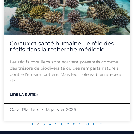
Coraux et santé humaine : le rôle des
récifs dans la recherche médicale
Les récifs coralliens sont souvent présentés comme
des trésors de biodiversité ou des remparts naturels
contre l’érosion côtière. Mais leur rôle va bien au-delà
de
LIRE LA SUITE »
Coral Planters
15 janvier 2026
1
2
3
4
5
6
7
8
9
10
11
12