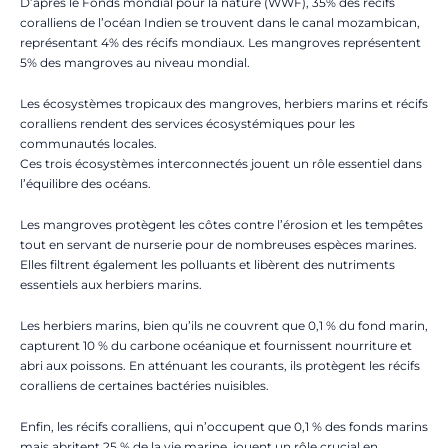
D’après le Fonds mondial pour la nature (WWF), 35% des récifs
coralliens de l’océan Indien se trouvent dans le canal mozambican,
représentant 4% des récifs mondiaux. Les mangroves représentent
5% des mangroves au niveau mondial.
Les écosystèmes tropicaux des mangroves, herbiers marins et récifs
coralliens rendent des services écosystémiques pour les
communautés locales.
Ces trois écosystèmes interconnectés jouent un rôle essentiel dans
l’équilibre des océans.
Les mangroves protègent les côtes contre l’érosion et les tempêtes
tout en servant de nurserie pour de nombreuses espèces marines.
Elles filtrent également les polluants et libèrent des nutriments
essentiels aux herbiers marins.
Les herbiers marins, bien qu’ils ne couvrent que 0,1 % du fond marin,
capturent 10 % du carbone océanique et fournissent nourriture et
abri aux poissons. En atténuant les courants, ils protègent les récifs
coralliens de certaines bactéries nuisibles.
Enfin, les récifs coralliens, qui n’occupent que 0,1 % des fonds marins
mais abritent 25 % de la vie marine, jouent un rôle crucial en