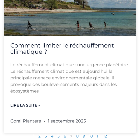
Comment limiter le réchauffement
climatique ?
Le réchauffement climatique : une urgence planétaire
Le réchauffement climatique est aujourd’hui la
principale menace environnementale globale. Il
provoque des bouleversements majeurs dans les
écosystèmes
LIRE LA SUITE »
Coral Planters
1 septembre 2025
1
2
3
4
5
6
7
8
9
10
11
12