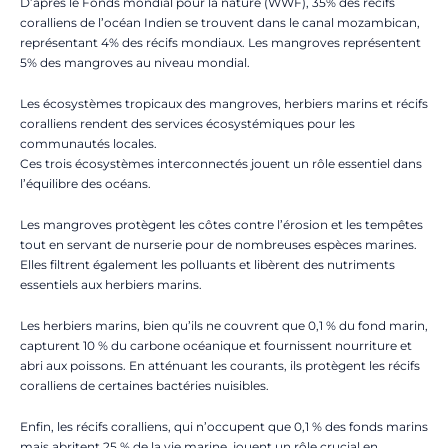
D’après le Fonds mondial pour la nature (WWF), 35% des récifs
coralliens de l’océan Indien se trouvent dans le canal mozambican,
représentant 4% des récifs mondiaux. Les mangroves représentent
5% des mangroves au niveau mondial.
Les écosystèmes tropicaux des mangroves, herbiers marins et récifs
coralliens rendent des services écosystémiques pour les
communautés locales.
Ces trois écosystèmes interconnectés jouent un rôle essentiel dans
l’équilibre des océans.
Les mangroves protègent les côtes contre l’érosion et les tempêtes
tout en servant de nurserie pour de nombreuses espèces marines.
Elles filtrent également les polluants et libèrent des nutriments
essentiels aux herbiers marins.
Les herbiers marins, bien qu’ils ne couvrent que 0,1 % du fond marin,
capturent 10 % du carbone océanique et fournissent nourriture et
abri aux poissons. En atténuant les courants, ils protègent les récifs
coralliens de certaines bactéries nuisibles.
Enfin, les récifs coralliens, qui n’occupent que 0,1 % des fonds marins
mais abritent 25 % de la vie marine, jouent un rôle crucial en