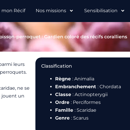
e mon Récif
Nos missions
Sensibilisation
oisson-perroquet : Gardien coloré des récifs coralliens
 parmi leurs
Classification
-perroquets.
Règne
: Animalia
Embranchement
: Chordata
aridae, ne se
Classe
: Actinopterygii
s jouent un
Ordre
: Perciformes
Famille
: Scaridae
Genre
: Scarus