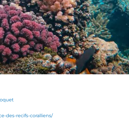
rroquet
-des-recifs-coralliens/