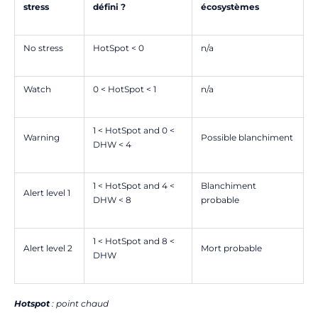
stress
défini ?
écosystèmes
No stress
HotSpot < 0
n/a
Watch
0 < HotSpot < 1
n/a
1 < HotSpot and 0 <
Warning
Possible blanchiment
DHW < 4
1 < HotSpot and 4 <
Blanchiment
Alert level 1
DHW < 8
probable
1 < HotSpot and 8 <
Alert level 2
Mort probable
DHW
Hotspot
: point chaud