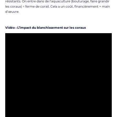
résistants. On entre dans de l’aquaculture (bouturage, faire grandir
les coraux) = ferme de corail. Cela a un coût, financièrement + main
d’œuvre.
Vidéo : L’impact du blanchissement sur les coraux