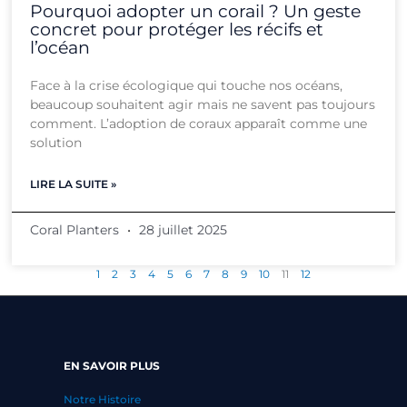
Pourquoi adopter un corail ? Un geste
concret pour protéger les récifs et
l’océan
Face à la crise écologique qui touche nos océans,
beaucoup souhaitent agir mais ne savent pas toujours
comment. L’adoption de coraux apparaît comme une
solution
LIRE LA SUITE »
Coral Planters
28 juillet 2025
1
2
3
4
5
6
7
8
9
10
11
12
EN SAVOIR PLUS
Notre Histoire