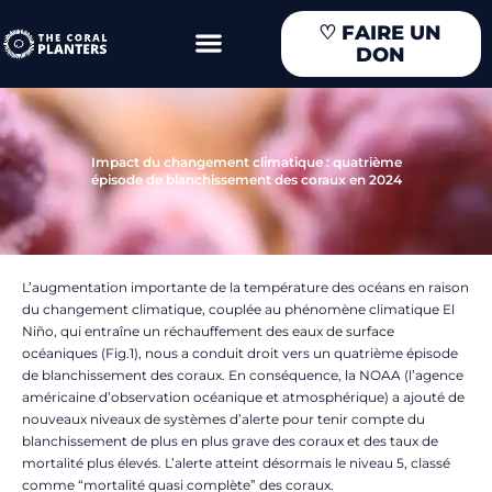
Aller
♡
FAIRE UN
au
DON
contenu
Impact du changement climatique : quatrième
épisode de blanchissement des coraux en 2024
L’augmentation importante de la température des océans en raison
du changement climatique, couplée au phénomène climatique El
Niño, qui entraîne un réchauffement des eaux de surface
océaniques (Fig.1), nous a conduit droit vers un quatrième épisode
de blanchissement des coraux. En conséquence, la NOAA (l’agence
américaine d’observation océanique et atmosphérique) a ajouté de
nouveaux niveaux de systèmes d’alerte pour tenir compte du
blanchissement de plus en plus grave des coraux et des taux de
mortalité plus élevés. L’alerte atteint désormais le niveau 5, classé
comme “mortalité quasi complète” des coraux.