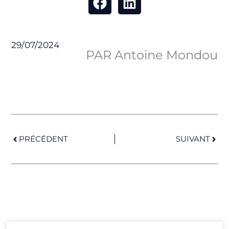
29/07/2024
PAR Antoine Mondou
Précédent
Suiv
PRÉCÉDENT
SUIVANT
Page
Page
Page
Page
Page
Page
Page
Page
Page
Page
Page
Page