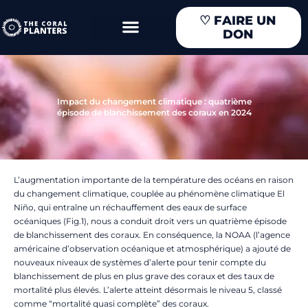
Aller
♡
FAIRE UN
au
DON
contenu
Impact du changement climatique : quatrième
épisode de blanchissement des coraux en 2024
L’augmentation importante de la température des océans en raison
du changement climatique, couplée au phénomène climatique El
Niño, qui entraîne un réchauffement des eaux de surface
océaniques (Fig.1), nous a conduit droit vers un quatrième épisode
de blanchissement des coraux. En conséquence, la NOAA (l’agence
américaine d’observation océanique et atmosphérique) a ajouté de
nouveaux niveaux de systèmes d’alerte pour tenir compte du
blanchissement de plus en plus grave des coraux et des taux de
mortalité plus élevés. L’alerte atteint désormais le niveau 5, classé
comme “mortalité quasi complète” des coraux.