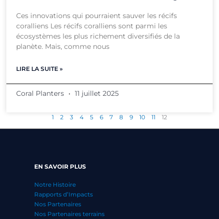
Ces innovations qui pourraient sauver les récifs
coralliens Les récifs coralliens sont parmi les
écosystèmes les plus richement diversifiés de la
planète. Mais, comme nous
LIRE LA SUITE »
Coral Planters
11 juillet 2025
1
2
3
4
5
6
7
8
9
10
11
12
EN SAVOIR PLUS
Notre Histoire
Rapports d’Impacts
Nos Partenaires
Nos Partenaires terrains