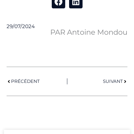
29/07/2024
PAR Antoine Mondou
Précédent
Suiv
PRÉCÉDENT
SUIVANT
Page
Page
Page
Page
Page
Page
Page
Page
Page
Page
Page
Page