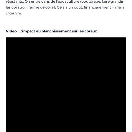
résistants. On entre dans de l’aquaculture (bouturage, faire grandir
les coraux) = ferme de corail. Cela a un coût, financièrement + main
d’œuvre.
Vidéo : L’impact du blanchissement sur les coraux