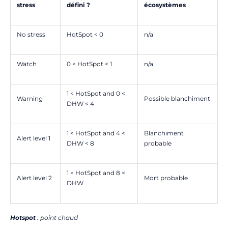
stress
défini ?
écosystèmes
No stress
HotSpot < 0
n/a
Watch
0 < HotSpot < 1
n/a
1 < HotSpot and 0 <
Warning
Possible blanchiment
DHW < 4
1 < HotSpot and 4 <
Blanchiment
Alert level 1
DHW < 8
probable
1 < HotSpot and 8 <
Alert level 2
Mort probable
DHW
Hotspot
: point chaud