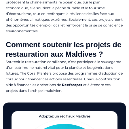
protégeant la chaîne alimentaire océanique. Sur le plan
économique, elle soutient la pêche durable et le tourisme
d’écotourisme, tout en renforçant la résilience des îles face aux
phénomènes climatiques extrêmes. Socialement, ces projets créent
des opportunités d’emploi local et renforcent la prise de conscience
environnementale.
Comment soutenir les projets de
restauration aux Maldives ?
Soutenir la restauration corallienne, c’est participer à la sauvegarde
d’un patrimoine naturel vital pour la planète et les générations
futures. The Coral Planters propose des programmes d’adoption de
coraux pour financer ces actions essentielles. Chaque contribution
aide à financer les opérations de
Reefscaper
et à étendre ces
projets dans l’archipel maldivien.
Adoptez un récif aux Maldives