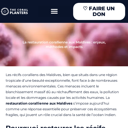
Aller
♡
FAIRE UN
au
DON
contenu
La restauration corallienne aux Maldives : enjeux,
méthodes et impacts
Les récifs coralliens des Maldives, bien que situés dans une région
tropicale d’une beauté exceptionnelle, font face à de nombreuses
menaces environnementales. Ces menaces incluent le
blanchissement massif dû au réchauffement des eaux, la pollution
locale et les dommages causés par les activités humaines. La
restauration corallienne aux Maldives
s’impose aujourd’hui
comme une réponse essentielle pour préserver ces écosystèmes
fragiles, qui jouent un rôle crucial dans la santé de l’océan Indien.