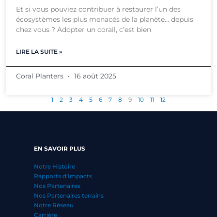
Et si vous pouviez contribuer à restaurer l’un des
écosystèmes les plus menacés de la planète… depuis
chez vous ? Adopter un corail, c’est bien
LIRE LA SUITE »
Coral Planters
16 août 2025
1
2
3
4
5
6
7
8
9
10
11
12
EN SAVOIR PLUS
Notre Histoire
Rapports d’Impacts
Nos Partenaires
Nos Partenaires terrains
Notre Réseau
Carrière