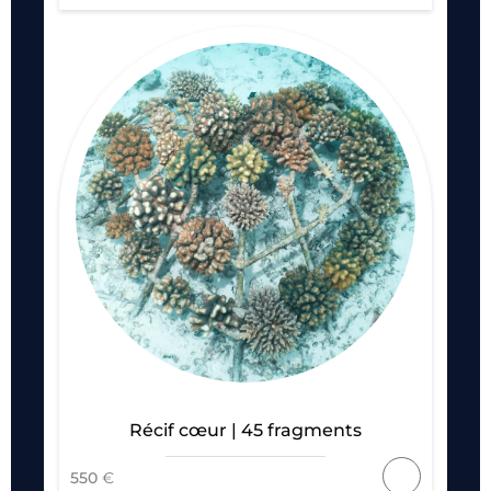
Récif cœur | 45 fragments
550
€