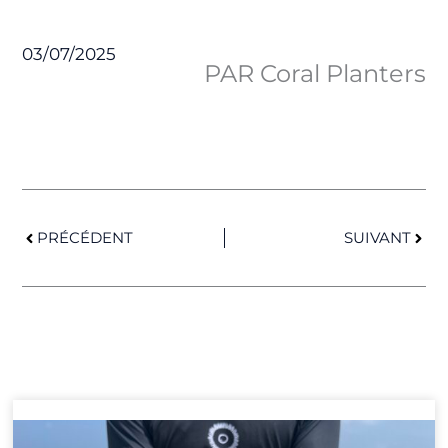
03/07/2025
PAR Coral Planters
Précédent
Suiv
PRÉCÉDENT
SUIVANT
Page
Page
Page
Page
Page
Page
Page
Page
Page
Page
Page
Page