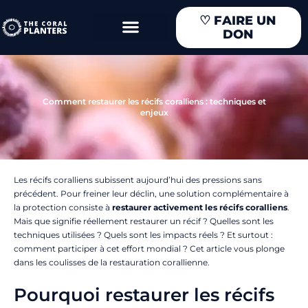
Aller
♡
FAIRE UN
au
DON
contenu
Comment restaurer les récifs coralliens : techniques et
enjeux
Les récifs coralliens subissent aujourd’hui des pressions sans
précédent. Pour freiner leur déclin, une solution complémentaire à
la protection consiste à
restaurer activement les récifs coralliens
.
Mais que signifie réellement restaurer un récif ? Quelles sont les
techniques utilisées ? Quels sont les impacts réels ? Et surtout :
comment participer à cet effort mondial ? Cet article vous plonge
dans les coulisses de la restauration corallienne.
Pourquoi restaurer les récifs