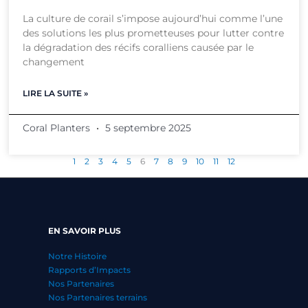
La culture de corail s’impose aujourd’hui comme l’une
des solutions les plus prometteuses pour lutter contre
la dégradation des récifs coralliens causée par le
changement
LIRE LA SUITE »
Coral Planters
5 septembre 2025
1
2
3
4
5
6
7
8
9
10
11
12
EN SAVOIR PLUS
Notre Histoire
Rapports d’Impacts
Nos Partenaires
Nos Partenaires terrains