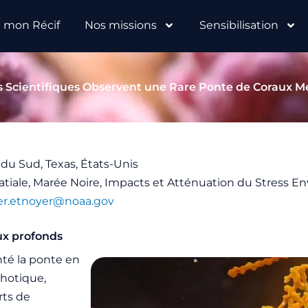
e mon Récif
Nos missions
Sensibilisation
s Scientifiques Observent une Rare Ponte de Coraux M
 du Sud, Texas, États-Unis
atiale, Marée Noire, Impacts et Atténuation du Stress 
er.etnoyer@noaa.gov
ux profonds
nté la ponte en
photique,
rts de