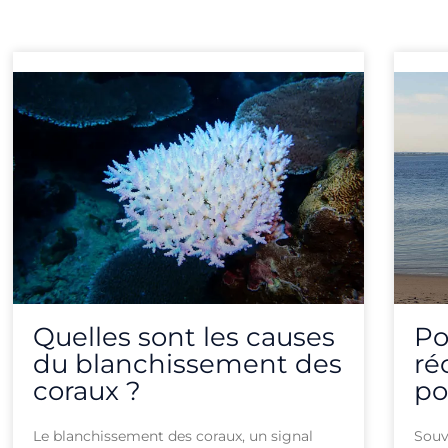
P
Quelles sont les causes
Po
du blanchissement des
ré
coraux ?
po
Le blanchissement des coraux, un signal
Souv