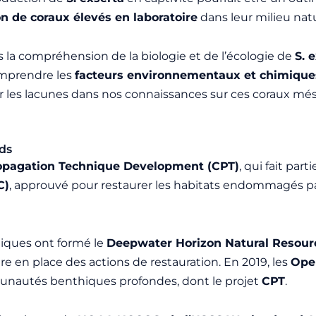
on de coraux élevés en laboratoire
dans leur milieu natu
la compréhension de la biologie et de l’écologie de
S. 
omprendre les
facteurs environnementaux et chimiques
r les lacunes dans nos connaissances sur ces coraux m
nds
opagation Technique Development (CPT)
, qui fait pa
C)
, approuvé pour restaurer les habitats endommagés pa
tiques ont formé le
Deepwater Horizon Natural Resou
re en place des actions de restauration. En 2019, les
Ope
munautés benthiques profondes, dont le projet
CPT
.