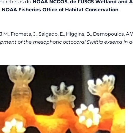
 chercheurs du
NOAA NCCOS, de l’USGS Wetland and Aq
 NOAA Fisheries Office of Habitat Conservation
.
J.M., Frometa, J., Salgado, E., Higgins, B., Demopoulos, A.W
ment of the mesophotic octocoral Swiftia exserta in a