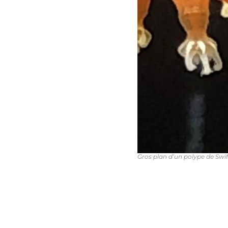
Gros plan d’un polype de Swif