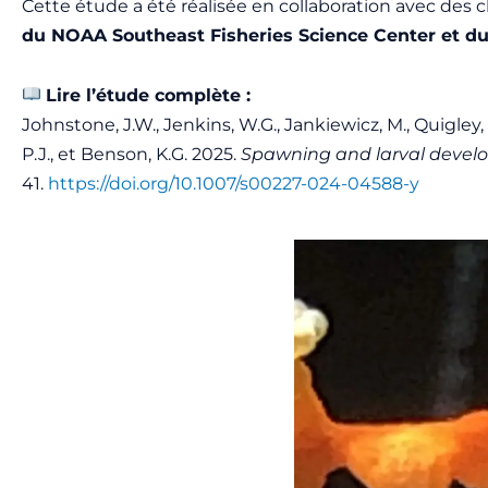
Cette étude a été réalisée en collaboration avec des
du NOAA Southeast Fisheries Science Center et du
Lire l’étude complète :
Johnstone, J.W., Jenkins, W.G., Jankiewicz, M., Quigley, 
P.J., et Benson, K.G. 2025.
Spawning and larval develop
41.
https://doi.org/10.1007/s00227-024-04588-y