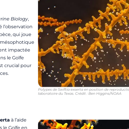
rine Biology
,
 l’observation
spèce, qui joue
ne mésophotique
ment impactée
ns le Golfe
t crucial pour
ces.
Polypes de Swiftia exserta en position de reproducti
laboratoire du Texas. Crédit : Ben Higgins/NOAA
serta
à l’aide
 le Golfe en