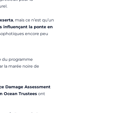
rel.
exserta
, mais ce n’est qu’un
 influençant la ponte en
ésophotiques encore peu
rtie du programme
r la marée noire de
rce Damage Assessment
n Ocean Trustees
ont