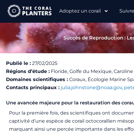
Aller
Adoptez un corail
Suivr
au
contenu
Succès de Reproduction : Le
Publié le :
27/02/2025
Régions d’étude :
Floride, Golfe du Mexique, Caroline
Domaines scientifiques :
Coraux, Écologie Marine Sp
Contacts principaux :
julia.johnstone@noaa.gov
,
pet
Une avancée majeure pour la restauration des cora
Pour la première fois, des scientifiques ont docume
captivité d’une espèce de corail octocorallien méso
marquant ainsi une percée importante dans les effo