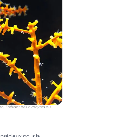
on, libérant des ovocytes au
 précieux pour la