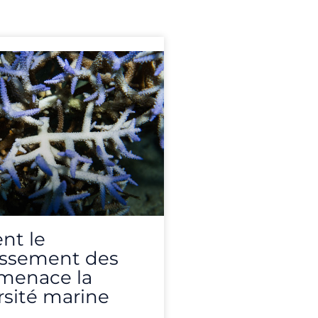
t le
issement des
 menace la
rsité marine