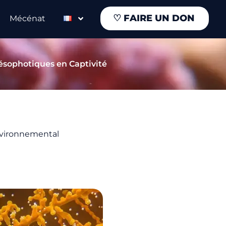
♡
FAIRE UN DON
Mécénat
ésophotiques en Captivité
Environnemental