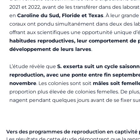
2021 et 2022, avant de les transférer dans des labora
en
Caroline du Sud, Floride et Texas
. À leur grande 
coraux ont pondu simultanément dans deux des labo
offrant aux scientifiques une opportunité unique d’
habitudes reproductives, leur comportement de p
développement de leurs larves
.
L’étude révèle que
S. exserta suit un cycle saisonn
reproduction, avec une ponte entre fin septembr
novembre
. Les colonies sont soit
mâles soit femell
proportion plus élevée de colonies femelles. De plus, 
nagent pendant quelques jours avant de se fixer sur 
Vers des programmes de reproduction en captivité p
Les résultats de cette étude démontrent que la rep