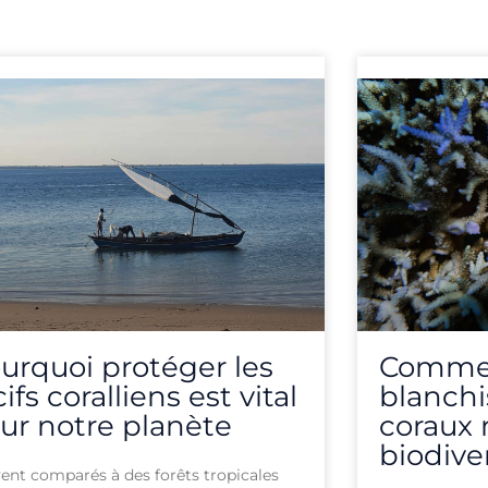
age
Page
Page
Page
Page
Page
Page
Page
Page
Page
Page
Page
urquoi protéger les
Commen
cifs coralliens est vital
blanch
ur notre planète
coraux
biodive
ent comparés à des forêts tropicales