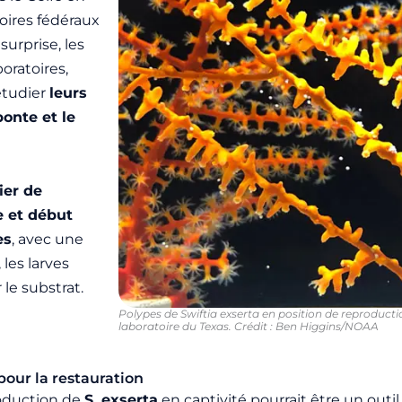
toires fédéraux
surprise, les
ratoires,
étudier
leurs
onte et le
ier de
e et début
es
, avec une
les larves
le substrat.
Polypes de Swiftia exserta en position de reproducti
laboratoire du Texas. Crédit : Ben Higgins/NOAA
our la restauration
roduction de
S. exserta
en captivité pourrait être un outil