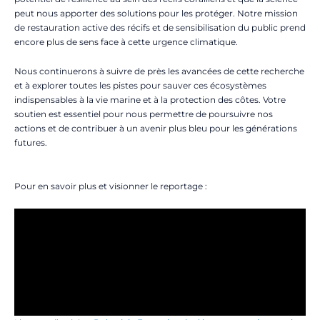
peut nous apporter des solutions pour les protéger. Notre mission
de restauration active des récifs et de sensibilisation du public prend
encore plus de sens face à cette urgence climatique.
Nous continuerons à suivre de près les avancées de cette recherche
et à explorer toutes les pistes pour sauver ces écosystèmes
indispensables à la vie marine et à la protection des côtes. Votre
soutien est essentiel pour nous permettre de poursuivre nos
actions et de contribuer à un avenir plus bleu pour les générations
futures.
Pour en savoir plus et visionner le reportage :