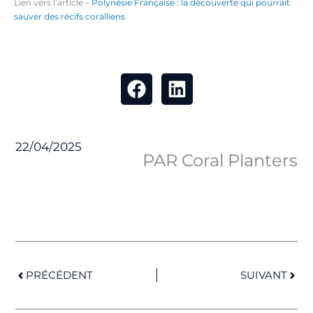
Lien vers l’article –
Polynésie Française : la découverte qui pourrait
sauver des récifs coralliens
22/04/2025
PAR Coral Planters
Précédent
Suiv
PRÉCÉDENT
SUIVANT