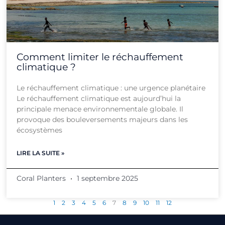
Comment limiter le réchauffement
climatique ?
Le réchauffement climatique : une urgence planétaire
Le réchauffement climatique est aujourd’hui la
principale menace environnementale globale. Il
provoque des bouleversements majeurs dans les
écosystèmes
LIRE LA SUITE »
Coral Planters
1 septembre 2025
1
2
3
4
5
6
7
8
9
10
11
12