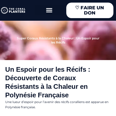
Aller
♡
FAIRE UN
au
DON
contenu
Super Coraux Résistants à la Chaleur : Un Espoir pour
les Récifs
Un Espoir pour les Récifs :
Découverte de Coraux
Résistants à la Chaleur en
Polynésie Française
Une lueur d’espoir pour l’avenir des récifs coralliens est apparue en
Polynésie française.