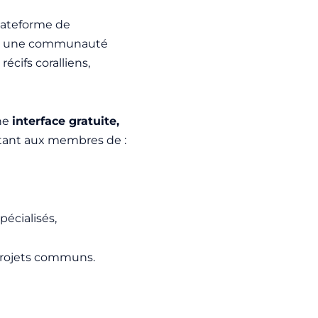
lateforme de
 à une communauté
écifs coralliens,
une
interface gratuite,
tant aux membres de :
écialisés,
 projets communs.