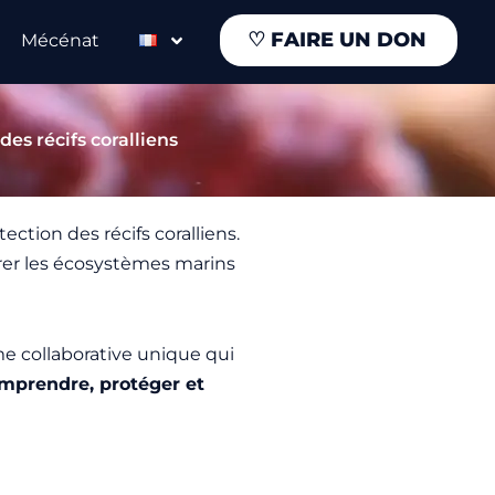
♡
FAIRE UN DON
Mécénat
es récifs coralliens
ction des récifs coralliens.
urer les écosystèmes marins
me collaborative unique qui
mprendre, protéger et