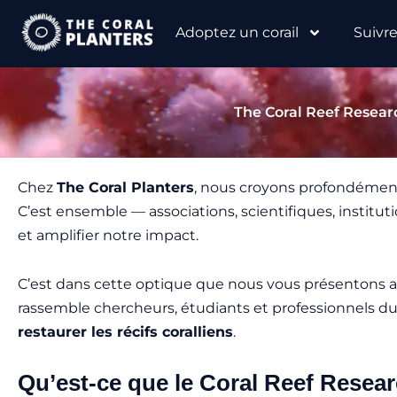
Aller
Adoptez un corail
Suivr
au
contenu
The Coral Reef Researc
Chez
The Coral Planters
, nous croyons profondément à
C’est ensemble — associations, scientifiques, instit
et amplifier notre impact.
C’est dans cette optique que nous vous présentons 
rassemble chercheurs, étudiants et professionnels d
restaurer les récifs coralliens
.
Qu’est-ce que le Coral Reef Resea