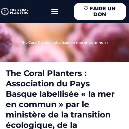
Aller
♡
FAIRE UN
au
DON
contenu
The Coral Planters labellisée « la mer en commun »
The Coral Planters :
Association du Pays
Basque labellisée « la mer
en commun » par le
ministère de la transition
écologique, de la