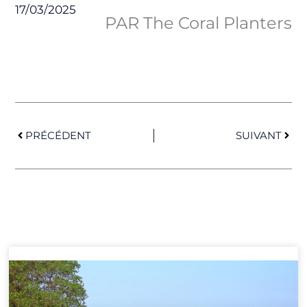
17/03/2025
PAR The Coral Planters
Précédent
Suiv
PRÉCÉDENT
SUIVANT
Page
Page
Page
Page
Page
Page
Page
Page
Page
Page
Page
Page