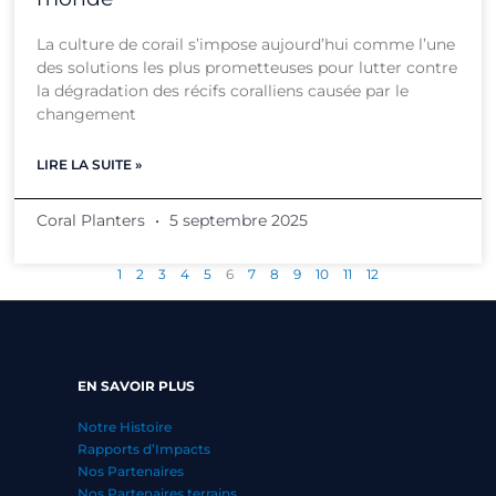
La culture de corail s’impose aujourd’hui comme l’une
des solutions les plus prometteuses pour lutter contre
la dégradation des récifs coralliens causée par le
changement
LIRE LA SUITE »
Coral Planters
5 septembre 2025
1
2
3
4
5
6
7
8
9
10
11
12
EN SAVOIR PLUS
Notre Histoire
Rapports d’Impacts
Nos Partenaires
Nos Partenaires terrains