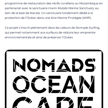
programme de restauration des récifs coralliens au Mozambique en
partenariat avec le sanctuaire marin
Mulala Marine Sanctuary
au
sein de la baie de Nacala. Un sanctuaire totalement dédié à la
protection de l’Océan dans une Aire Marine Protégée (AMP).
Ce projet s’inscrit pleinement dans les valeurs de Nomads Surfing,
qui permet notamment aux surfeurs de réduire leur empreinte
environnementale et ainsi de préserver l’Océan.