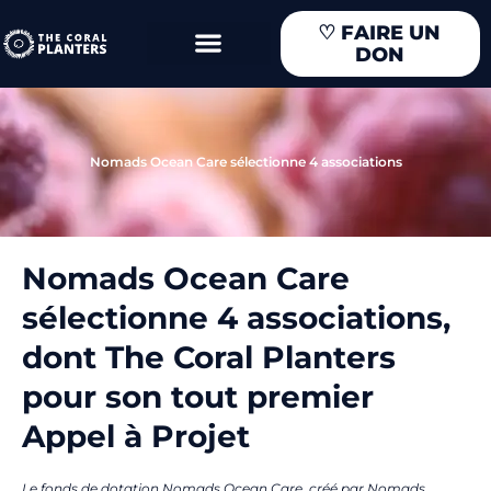
Aller
♡
FAIRE UN
au
DON
contenu
Nomads Ocean Care sélectionne 4 associations
Nomads Ocean Care
sélectionne 4 associations,
dont The Coral Planters
pour son tout premier
Appel à Projet
Le fonds de dotation Nomads Ocean Care, créé par Nomads