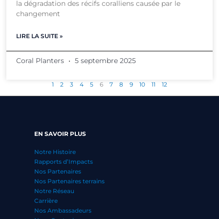
la dégradation des récifs coralliens causée par le
changement
LIRE LA SUITE »
Coral Planters
5 septembre 2025
1
2
3
4
5
6
7
8
9
10
11
12
EN SAVOIR PLUS
Notre Histoire
Rapports d’Impacts
Nos Partenaires
Nos Partenaires terrains
Notre Réseau
Carrière
Nos Ambassadeurs