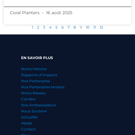
Coral Planters
16 août 2025
1
2
3
4
5
6
7
8
9
10
11
12
EN SAVOIR PLUS
Notre Histoire
Rapports d’Impacts
Nos Partenaires
Nos Partenaires terrains
Notre Réseau
Carrière
Nos Ambassadeurs
Nous Soutenir
Actualité
Media
Contact