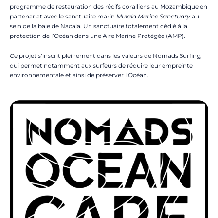
programme de restauration des récifs coralliens au Mozambique en
partenariat avec le sanctuaire marin
Mulala Marine Sanctuary
au
sein de la baie de Nacala. Un sanctuaire totalement dédié à la
protection de l’Océan dans une Aire Marine Protégée (AMP).
Ce projet s’inscrit pleinement dans les valeurs de Nomads Surfing,
qui permet notamment aux surfeurs de réduire leur empreinte
environnementale et ainsi de préserver l’Océan.