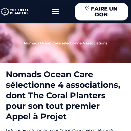
Aller
♡
FAIRE UN
au
DON
contenu
Nomads Ocean Care sélectionne 4 associations
Nomads Ocean Care
sélectionne 4 associations,
dont The Coral Planters
pour son tout premier
Appel à Projet
Le fonds de dotation Nomads Ocean Care, créé par Nomads