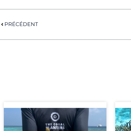
Précédent
PRÉCÉDENT
P