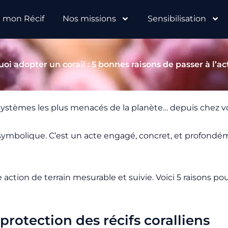
e mon Récif
Nos missions
Sensibilisation
oi adopter un corail : 5 bonnes raisons de passer à l’ac
cosystèmes les plus menacés de la planète… depuis chez v
 symbolique. C’est un acte engagé, concret, et profondém
action de terrain mesurable et suivie. Voici 5 raisons po
protection des récifs coralliens