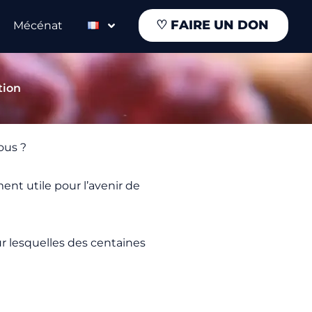
♡
FAIRE UN DON
Mécénat
tion
ous ?
ent utile pour l’avenir de
ur lesquelles des centaines