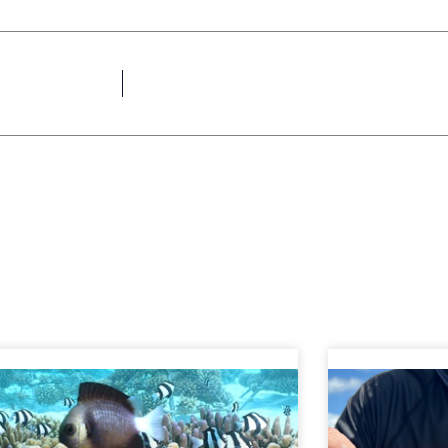
age
Page
Page
Page
Page
Page
Page
Page
Page
Page
Page
Page