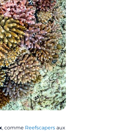
x
, comme
Reefscapers
aux