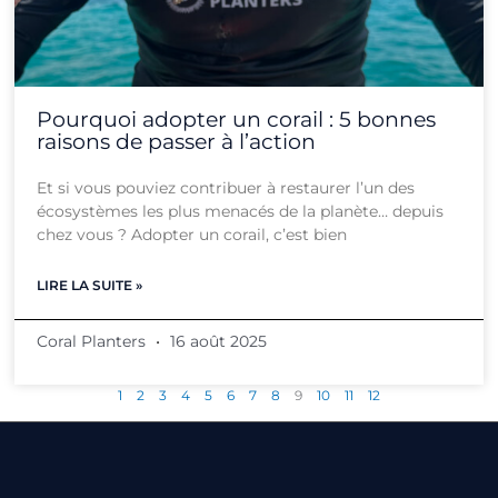
Pourquoi adopter un corail : 5 bonnes
raisons de passer à l’action
Et si vous pouviez contribuer à restaurer l’un des
écosystèmes les plus menacés de la planète… depuis
chez vous ? Adopter un corail, c’est bien
LIRE LA SUITE »
Coral Planters
16 août 2025
1
2
3
4
5
6
7
8
9
10
11
12