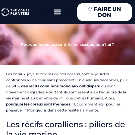
Aller
♡
FAIRE UN
au
DON
contenu
Pourquoi les coraux sont-ils menacés aujourd’hui ?
Les coraux, joyaux colorés de nos océans, sont aujourd’hui
confrontés à une crise sans précédent. En quelques décennies, plus
de
50 % des récifs coralliens mondiaux ont disparu
ou sont
gravement dégradés. Pourtant, ils sont essentiels à l’équilibre de la
vie marine et au bien-être de millions d’êtres humains. Alors,
pourquoi les coraux sont menacés
? Et comment agir pour les
préserver ? Plongeons dans cette réalité alarmante.
Les récifs coralliens : piliers de
la vie marine