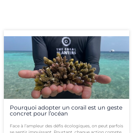
Page
Page
Page
Page
Page
Page
Page
Page
Page
Page
Page
Page
Pourquoi adopter un corail est un geste
concret pour l’océan
Face à l’ampleur des défis écologiques, on peut parfois
se sentir impuissant. Pourtant, chaque action compte,