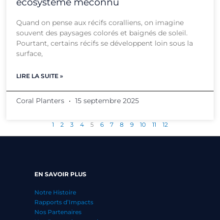
écosystème méconnu
Quand on pense aux récifs coralliens, on imagine
souvent des paysages colorés et baignés de soleil.
Pourtant, certains récifs se développent loin sous la
surface,
LIRE LA SUITE »
Coral Planters
15 septembre 2025
1
2
3
4
5
6
7
8
9
10
11
12
EN SAVOIR PLUS
Notre Histoire
Rapports d’Impacts
Nos Partenaires