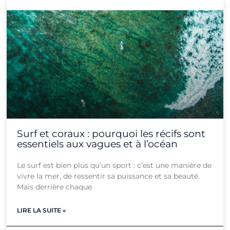
Page
Page
Page
Page
Page
Page
Page
Page
Page
Page
Page
Page
Surf et coraux : pourquoi les récifs sont
essentiels aux vagues et à l’océan
Le surf est bien plus qu’un sport : c’est une manière de
vivre la mer, de ressentir sa puissance et sa beauté.
Mais derrière chaque
LIRE LA SUITE »