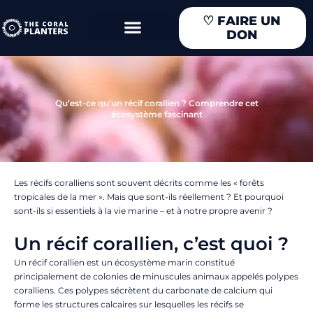
Aller
♡
FAIRE UN
au
DON
contenu
Qu’est-ce qu’un récif corallien ? Comprendre cet
écosystème fascinant
Les récifs coralliens sont souvent décrits comme les « forêts
tropicales de la mer ». Mais que sont-ils réellement ? Et pourquoi
sont-ils si essentiels à la vie marine – et à notre propre avenir ?
Un récif corallien, c’est quoi ?
Un récif corallien est un écosystème marin constitué
principalement de colonies de minuscules animaux appelés polypes
coralliens. Ces polypes sécrètent du carbonate de calcium qui
forme les structures calcaires sur lesquelles les récifs se