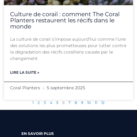
Culture de corail : comment The Coral
Planters restaurent les récifs dans le
monde
La culture de corail s’impose aujourd’hui comme l’une
des solutions les plus prometteuses pour lutter contre
la dégradation des récifs coralliens causée par le
changement
LIRE LA SUITE »
Coral Planters
5 septembre 2025
1
2
3
4
5
6
7
8
9
10
11
12
EN SAVOIR PLUS