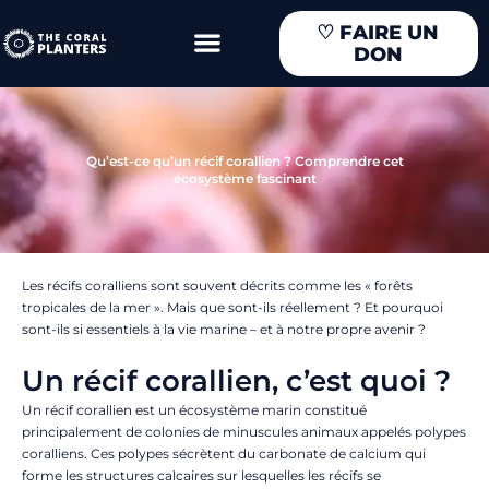
Aller
♡
FAIRE UN
au
DON
contenu
Qu’est-ce qu’un récif corallien ? Comprendre cet
écosystème fascinant
Les récifs coralliens sont souvent décrits comme les « forêts
tropicales de la mer ». Mais que sont-ils réellement ? Et pourquoi
sont-ils si essentiels à la vie marine – et à notre propre avenir ?
Un récif corallien, c’est quoi ?
Un récif corallien est un écosystème marin constitué
principalement de colonies de minuscules animaux appelés polypes
coralliens. Ces polypes sécrètent du carbonate de calcium qui
forme les structures calcaires sur lesquelles les récifs se