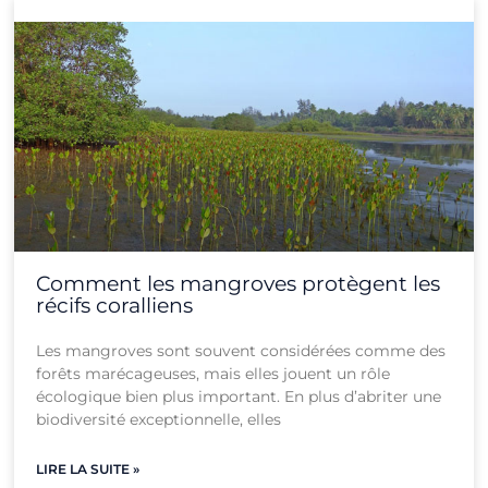
Page
Page
Page
Page
Page
Page
Page
Page
Page
Page
Page
Page
Comment les mangroves protègent les
récifs coralliens
Les mangroves sont souvent considérées comme des
forêts marécageuses, mais elles jouent un rôle
écologique bien plus important. En plus d’abriter une
biodiversité exceptionnelle, elles
LIRE LA SUITE »