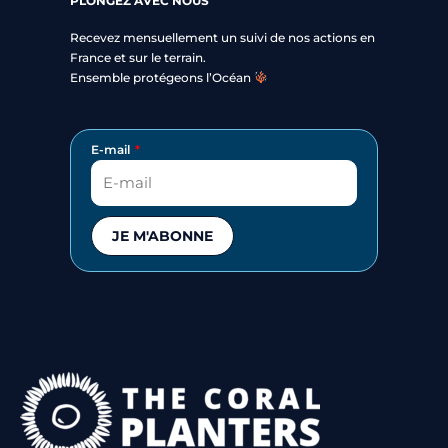
PLONGEZ AVEC NOUS
Recevez mensuellement un suivi de nos actions en
France et sur le terrain.
Ensemble protégeons l’Océan
E-mail
JE M'ABONNE