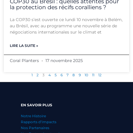
COP30 au Brésil : quelles attentes pour
la protection des récifs coralliens ?
La COP30 s’est ouverte ce lundi 10 novembre à Belém,
au Brésil, avec au programme une nouvelle série de
négociations internationales sur le climat et
LIRE LA SUITE »
Coral Planters
17 novembre 2025
1
2
3
4
5
6
7
8
9
10
11
12
EN SAVOIR PLUS
Notre Histoire
Rapports d’Impacts
Nos Partenaires