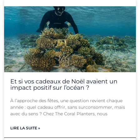
Page
Page
Page
Page
Page
Page
Page
Page
Page
Page
Page
Page
Et si vos cadeaux de Noël avaient un
impact positif sur l’océan ?
À l’approche des fêtes, une question revient chaque
année : quel cadeau offrir, sans surconsommer, mais
avec du sens ? Chez The Coral Planters, nous
LIRE LA SUITE »