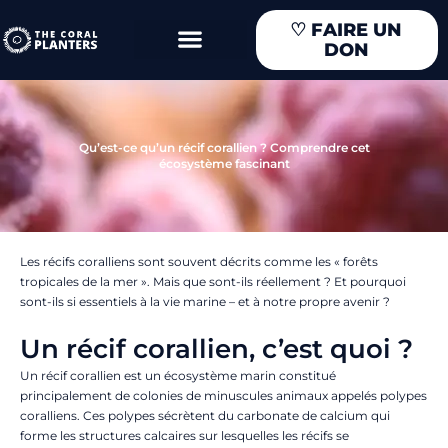
Aller
♡
FAIRE UN
au
DON
contenu
Qu’est-ce qu’un récif corallien ? Comprendre cet
écosystème fascinant
Les récifs coralliens sont souvent décrits comme les « forêts
tropicales de la mer ». Mais que sont-ils réellement ? Et pourquoi
sont-ils si essentiels à la vie marine – et à notre propre avenir ?
Un récif corallien, c’est quoi ?
Un récif corallien est un écosystème marin constitué
principalement de colonies de minuscules animaux appelés polypes
coralliens. Ces polypes sécrètent du carbonate de calcium qui
forme les structures calcaires sur lesquelles les récifs se