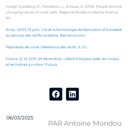
Hoegh-Guldberg, O., Pendleton, L., & Kaup, A. (2019). People and the
changing nature of coral reefs. Regional Studies in Marine Science,
30.
Array. (2023, 13 juin). L’IA et la technologie de fabrication d’Autodesk
au secours des récifs coralliens. Batirama.com.
Pépinières de corail | Résilience des récifs. (s. d.).
Futura, Q. M. (2011, 29 décembre). L’électricité peut aider les coraux
et les huîtres à croître ! Futura.
06/03/2025
PAR Antoine Mondou