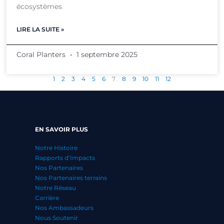
écosystèmes
LIRE LA SUITE »
Coral Planters
1 septembre 2025
1
2
3
4
5
6
7
8
9
10
11
12
EN SAVOIR PLUS
Notre Histoire
Rapports d’Impacts
Nos Partenaires
Nos Partenaires terrains
Notre Réseau
Carrière
Nos Ambassadeurs
Nous Soutenir