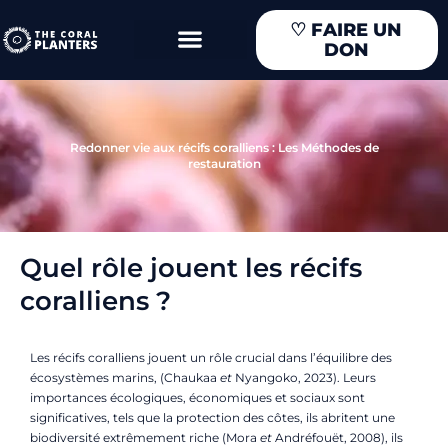
Aller
♡
FAIRE UN
au
DON
contenu
Redonner vie aux récifs coralliens : Les Méthodes de
restauration
Quel rôle jouent les récifs
coralliens ?
Les récifs coralliens jouent un rôle crucial dans l’équilibre des
écosystèmes marins, (Chaukaa
et
Nyangoko, 2023). Leurs
importances écologiques, économiques et sociaux sont
significatives, tels que la protection des côtes, ils abritent une
biodiversité extrêmement riche (Mora
et
Andréfouët, 2008), ils