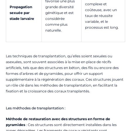
favorise une plus
complexe et
Propagation
grande diversité
coûteuse, avec un
sexuée par
génétique et est
taux de réussite
stade larvaire
considérée
variable, et le
comme plus
processus est long.
naturelle.
Les techniques de transplantation, qu’elles soient sexuées ou
asexuées, sont souvent associées à la mise en place de récifs
artificiels, tels que des structures en béton, des fils ou encore des
formes d’arbres et de pyramides, pour offrir un support
supplémentaire à la régénération des coraux. Ces structures jouent
un rôle clé dans les méthodes de transplantation, en facilitant la
fixation et la croissance des coraux transplantés.
Les méthodes de transplantation :
Méthode de restauration avec des structures en forme de
pyramides
: Ces structures sont directement installées dans les
zones dégradées. Les fragments de coraux résistants sont