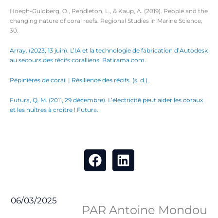
Hoegh-Guldberg, O., Pendleton, L., & Kaup, A. (2019). People and the
changing nature of coral reefs. Regional Studies in Marine Science,
30.
Array. (2023, 13 juin). L’IA et la technologie de fabrication d’Autodesk
au secours des récifs coralliens. Batirama.com.
Pépinières de corail | Résilience des récifs. (s. d.).
Futura, Q. M. (2011, 29 décembre). L’électricité peut aider les coraux
et les huîtres à croître ! Futura.
06/03/2025
PAR Antoine Mondou