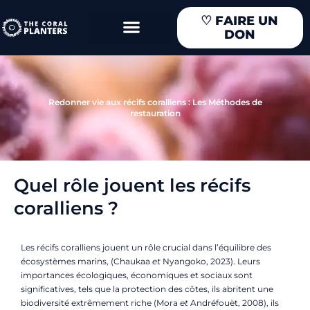
Aller
♡
FAIRE UN
au
DON
contenu
Redonner vie aux récifs coralliens : Les Méthodes de
restauration
Quel rôle jouent les récifs
coralliens ?
Les récifs coralliens jouent un rôle crucial dans l’équilibre des
écosystèmes marins, (Chaukaa
et
Nyangoko, 2023). Leurs
importances écologiques, économiques et sociaux sont
significatives, tels que la protection des côtes, ils abritent une
biodiversité extrêmement riche (Mora
et
Andréfouët, 2008), ils