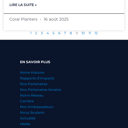
LIRE LA SUITE »
Coral Planters
16 août 2025
1
2
3
4
5
6
7
8
9
10
11
12
EN SAVOIR PLUS
Notre Histoire
Rapports d’Impacts
Nos Partenaires
Nos Partenaires terrains
Notre Réseau
Carrière
Nos Ambassadeurs
Nous Soutenir
Actualité
Media