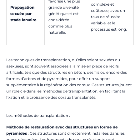
favorise une plus
complexe et
Propagation
grande diversité
coûteuse, avec un
sexuée par
génétique et est
taux de réussite
stade larvaire
considérée
variable, et le
comme plus
processus est long.
naturelle.
Les techniques de transplantation, qu’elles soient sexuées ou
asexuées, sont souvent associées à la mise en place de récifs
artificiels, tels que des structures en béton, des fils ou encore des
formes d’arbres et de pyramides, pour offrir un support
supplémentaire à la régénération des coraux. Ces structures jouent
un rôle clé dans les méthodes de transplantation, en facilitant la
fixation et la croissance des coraux transplantés.
Les méthodes de transplantation :
Méthode de restauration avec des structures en forme de
pyramides
: Ces structures sont directement installées dans les
zones dégradées. Les fragments de coraux résistants sont