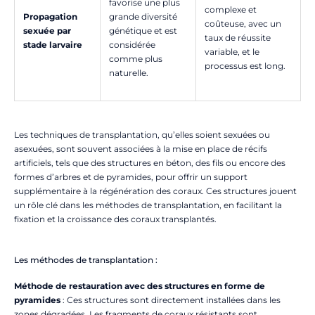
favorise une plus
complexe et
Propagation
grande diversité
coûteuse, avec un
sexuée par
génétique et est
taux de réussite
stade larvaire
considérée
variable, et le
comme plus
processus est long.
naturelle.
Les techniques de transplantation, qu’elles soient sexuées ou
asexuées, sont souvent associées à la mise en place de récifs
artificiels, tels que des structures en béton, des fils ou encore des
formes d’arbres et de pyramides, pour offrir un support
supplémentaire à la régénération des coraux. Ces structures jouent
un rôle clé dans les méthodes de transplantation, en facilitant la
fixation et la croissance des coraux transplantés.
Les méthodes de transplantation :
Méthode de restauration avec des structures en forme de
pyramides
: Ces structures sont directement installées dans les
zones dégradées. Les fragments de coraux résistants sont