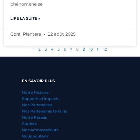
phénomène se
LIRE LA SUITE »
Coral Planters
22 août 2025
1
2
3
4
5
6
7
8
9
10
11
12
EN SAVOIR PLUS
Notre Histoire
Rapports d’Impacts
Nos Partenaires
Nos Partenaires terrains
Notre Réseau
Carrière
Nos Ambassadeurs
Nous Soutenir