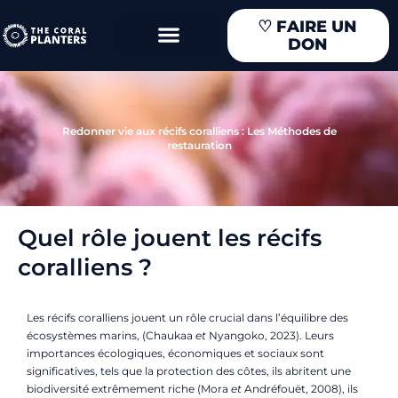
Aller
♡
FAIRE UN
au
DON
contenu
Redonner vie aux récifs coralliens : Les Méthodes de
restauration
Quel rôle jouent les récifs
coralliens ?
Les récifs coralliens jouent un rôle crucial dans l’équilibre des
écosystèmes marins, (Chaukaa
et
Nyangoko, 2023). Leurs
importances écologiques, économiques et sociaux sont
significatives, tels que la protection des côtes, ils abritent une
biodiversité extrêmement riche (Mora
et
Andréfouët, 2008), ils