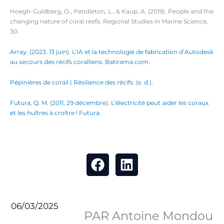
Hoegh-Guldberg, O., Pendleton, L., & Kaup, A. (2019). People and the
changing nature of coral reefs. Regional Studies in Marine Science,
30.
Array. (2023, 13 juin). L’IA et la technologie de fabrication d’Autodesk
au secours des récifs coralliens. Batirama.com.
Pépinières de corail | Résilience des récifs. (s. d.).
Futura, Q. M. (2011, 29 décembre). L’électricité peut aider les coraux
et les huîtres à croître ! Futura.
06/03/2025
PAR Antoine Mondou