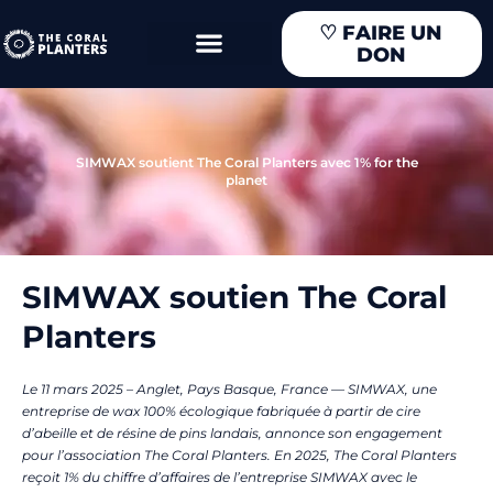
Aller
♡
FAIRE UN
au
DON
contenu
SIMWAX soutient The Coral Planters avec 1% for the
planet
SIMWAX soutien The Coral
Planters
Le 11 mars 2025 – Anglet, Pays Basque, France — SIMWAX, une
entreprise de wax 100% écologique fabriquée à partir de cire
d’abeille et de résine de pins landais, annonce son engagement
pour l’association The Coral Planters. En 2025, The Coral Planters
reçoit 1% du chiffre d’affaires de l’entreprise SIMWAX avec le